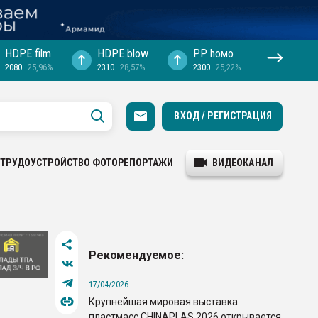
HDPE film
HDPE blow
PP hомо
2080
25,96%
2310
28,57%
2300
25,22%
ВХОД / РЕГИСТРАЦИЯ
ТРУДОУСТРОЙСТВО
ФОТОРЕПОРТАЖИ
ВИДЕОКАНАЛ
Рекомендуемое:
17/04/2026
Крупнейшая мировая выставка
пластмасс CHINAPLAS 2026 открывается