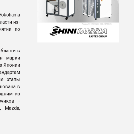
Yokohama
ласти из-
иятии по
области в
ин марки
з Японии
андартам
ые этапы
снована в
одним из
чиков -
, Mazda,