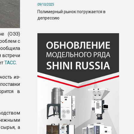
09/10/2025
Полимерный рынок погружается в
депрессию
не (ОЭЗ)
роблем с
 сообщила
м встречи
ет
ТАСС
.
ность из-
поставки
орится в
водством
убежными
сырья, а