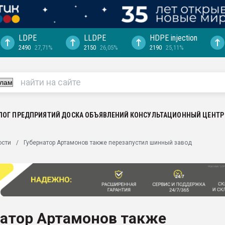
LDPE
LLDPE
HDPE injection
2490
27,71%
2150
26,05%
2190
25,11%
еса -
ината полного
"Ижевскому
ватить рынок
ЛОГ ПРЕДПРИЯТИЙ
ДОСКА ОБЪЯВЛЕНИЙ
КОНСУЛЬТАЦИОННЫЙ ЦЕНТР
ериала
машины:
ости
Губернатор Артамонов также перезапустил шинный завод
, с.-в.
ция выходит на
отке
ь" довольна
натор Артамонов также
ьном рынке