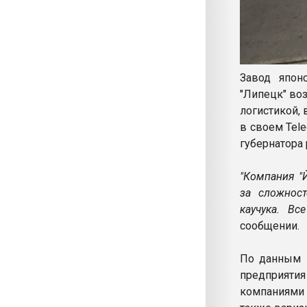
Завод япон
"Липецк" во
логистикой,
в своем Tel
губернатора
"Компания "
за сложност
каучука. Вс
сообщении.
По данным п
предприяти
компаниями 