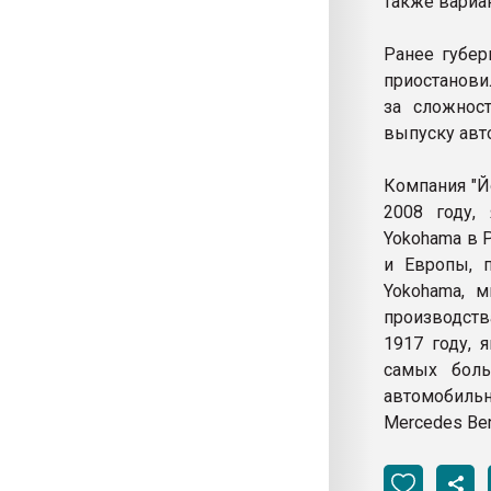
также вариа
Ранее губер
приостанови
за сложнос
выпуску авт
Компания "Й
2008 году,
Yokohama в 
и Европы, 
Yokohama, 
производств
1917 году, 
самых боль
автомобильн
Mercedes Benz