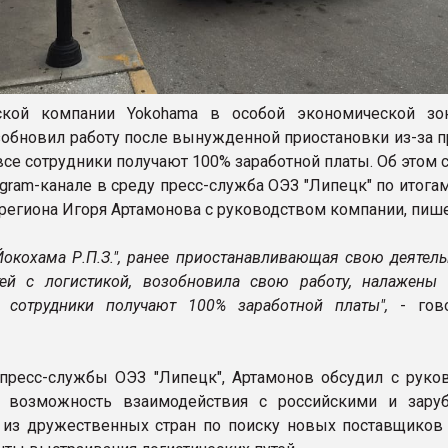
ской компании Yokohama в особой экономической зо
зобновил работу после вынужденной приостановки из-за п
 все сотрудники получают 100% заработной платы. Об этом
egram-канале в среду пресс-служба ОЭЗ "Липецк" по итога
 региона Игоря Артамонова с руководством компании, пиш
Йокохама Р.П.З.", ранее приостанавливающая свою деятель
ей с логистикой, возобновила свою работу, налажены 
е сотрудники получают 100% заработной платы",
- гов
ресс-службы ОЭЗ "Липецк", Артамонов обсудил с руко
я возможность взаимодействия с российскими и зар
из дружественных стран по поиску новых поставщиков 