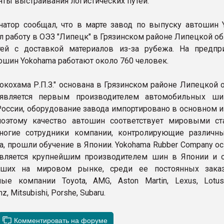
нты выстраивания логистических путей.
натор сообщал, что в марте завод по выпуску автошин 
л работу в ОЭЗ "Липецк" в Грязинском районе Липецкой об
тей с доставкой материалов из-за рубежа. На предпр
ошин Yokohama работают около 760 человек.
окохама Р.П.З." основана в Грязинском районе Липецкой 
 является первым производителем автомобильных ш
России, оборудование завода импортировано в основном и
поэтому качество автошин соответствует мировыми ст
многие сотрудники компании, контролирующие различн
а, прошли обучение в Японии. Yokohama Rubber Company о
является крупнейшим производителем шин в Японии и 
ших на мировом рынке, среди ее постоянных заказ
ые компании Toyota, AMG, Aston Martin, Lexus, Lotus
, Mitsubishi, Porshe, Subaru.