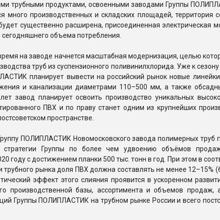
ми трубными продуктами, освоенными заводами Группы ПОЛИПЛ
ся много производственных и складских площадей, территория с
 будет существенно расширена, присоединенная электрическая м
 сегодняшнего объема потребления.
ремя на заводе начнется масштабная модернизация, целью котор
зводства труб из суспензионного поливинилхлорида. Уже к сезону
ЛАСТИК планирует вывести на российский рынок новые линейки
жения и канализации диаметрами 110–500 мм, а также обсадны
 лет завод планирует освоить производство уникальных высок
нтированного ПВХ и по праву станет одним из крупнейших произ
 постсоветском пространстве.
Группу ПОЛИПЛАСТИК Новомосковского завода полимерных труб 
ет стратегии Группы по более чем удвоению объёмов прода
20 году с достижением планки 500 тыс. тонн в год. При этом в соот
 трубного рынка доля ПВХ должна составлять не менее 12–15% (
етический эффект этого слияния проявится в ускоренном развит
го производственной базы, ассортимента и объемов продаж, 
ций Группы ПОЛИПЛАСТИК на трубном рынке России и всего постс