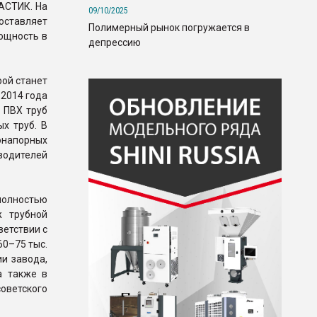
АСТИК. На
09/10/2025
оставляет
Полимерный рынок погружается в
ощность в
депрессию
ой станет
 2014 года
 ПВХ труб
х труб. В
онапорных
водителей
полностью
ж трубной
ветствии с
60–75 тыс.
ии завода,
а также в
оветского