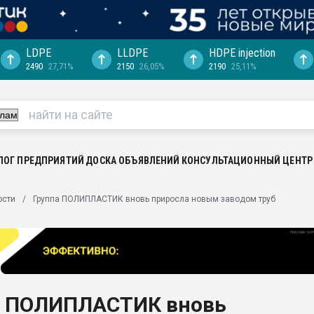
LDPE
LLDPE
HDPE injection
2490
27,71%
2150
26,05%
2190
25,11%
еса -
ината полного
"Ижевскому
ватить рынок
ЛОГ ПРЕДПРИЯТИЙ
ДОСКА ОБЪЯВЛЕНИЙ
КОНСУЛЬТАЦИОННЫЙ ЦЕНТР
ериала
машины:
ости
Группа ПОЛИПЛАСТИК вновь приросла новым заводом труб
, с.-в.
ция выходит на
отке
ь" довольна
а ПОЛИПЛАСТИК вновь
ьном рынке