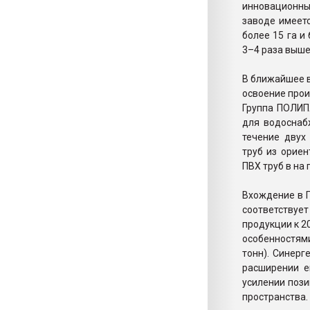
инновационны
заводе имеет
более 15 га и
3–4 раза выше
В ближайшее в
освоение прои
Группа ПОЛИП
для водоснаб
течение двух
труб из орие
ПВХ труб в на
Вхождение в 
соответству
продукции к 20
особенностями
тонн). Синерг
расширении е
усилении пози
пространства.