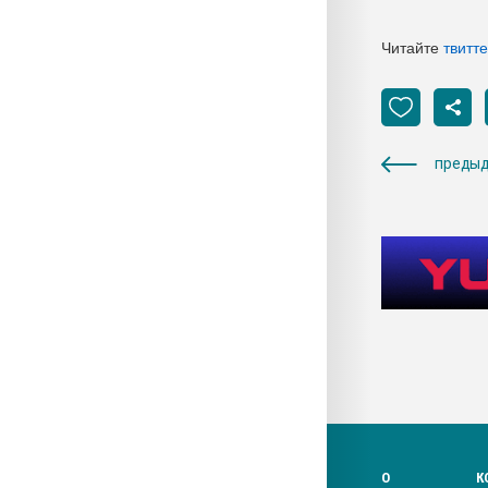
Читайте
твитт
предыд
О
К