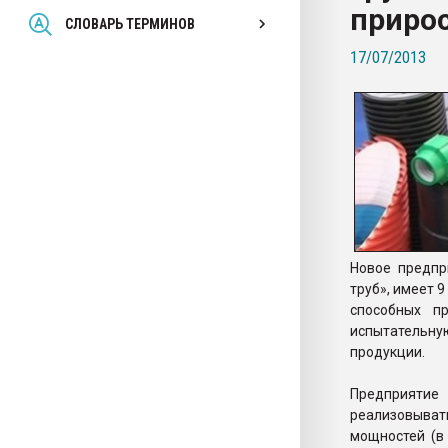
приро
Всё, что касается выду
СЛОВАРЬ ТЕРМИНОВ
бутылок
17/07/2013
ПЕРЕЙТИ НА 
Новое предпр
труб», имеет 
способных п
испытательну
продукции.
Предприятие
реализовыват
мощностей (в 