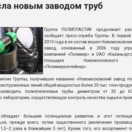
сла новым заводом труб
ва ПЭТ
ФОРУМ
Группа ПОЛИПЛАСТИК продолжает расш
сообщает пресс-служба Группы. В первой
2013 года в ее состав вошел Новомосковск
завод, основанный в 2006 году упр
компанией «Полимер» и ОАО «Казаньоргс
площадке Новомосковского 
«Полимерконтейнер».
иятие Группы, получившее название «Новомосковский завод п
9 экструзионных линий общей мощностью более 20 тыс. тонн продук
роизводить полиэтиленовые трубы диаметром от 20 до 6
ю лабораторию, осуществляющую контроль качества сырья и про
 обладает большим потенциалом развития, и этот потенци
ься, прежде всего, путем существенного увеличения произво
1,5–2 раза в ближайшие 5 лет). Кроме того, его ассортимент п