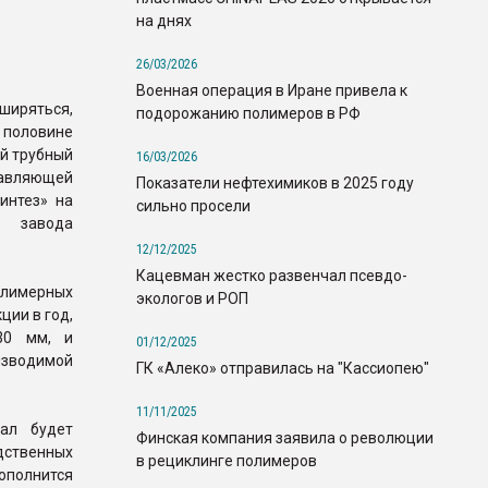
на днях
26/03/2026
Военная операция в Иране привела к
иряться,
подорожанию полимеров в РФ
 половине
ий трубный
16/03/2026
авляющей
Показатели нефтехимиков в 2025 году
интез» на
сильно просели
завода
12/12/2025
Кацевман жестко развенчал псевдо-
олимерных
экологов и РОП
ции в год,
30 мм, и
01/12/2025
изводимой
ГК «Алеко» отправилась на "Кассиопею"
11/11/2025
ал будет
Финская компания заявила о революции
дственных
в рециклинге полимеров
ополнится