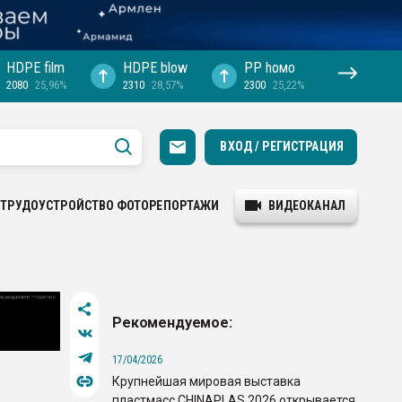
HDPE film
HDPE blow
PP hомо
2080
25,96%
2310
28,57%
2300
25,22%
ВХОД / РЕГИСТРАЦИЯ
ТРУДОУСТРОЙСТВО
ФОТОРЕПОРТАЖИ
ВИДЕОКАНАЛ
Рекомендуемое:
17/04/2026
Крупнейшая мировая выставка
пластмасс CHINAPLAS 2026 открывается