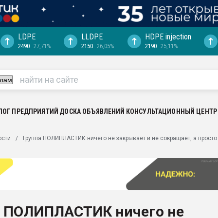
LDPE
LLDPE
HDPE injection
2490
27,71%
2150
26,05%
2190
25,11%
ериала
машины:
, с.-в.
ция выходит на
отке
ЛОГ ПРЕДПРИЯТИЙ
ДОСКА ОБЪЯВЛЕНИЙ
КОНСУЛЬТАЦИОННЫЙ ЦЕНТР
ь" довольна
ости
Группа ПОЛИПЛАСТИК ничего не закрывает и не сокращает, а просто
ьном рынке
ва ПЭТ
пуансона для
я
а ПОЛИПЛАСТИК ничего не
зиция
ластика