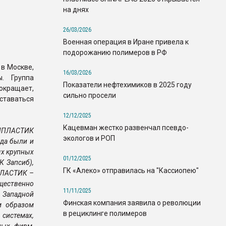
на днях
26/03/2026
Военная операция в Иране привела к
подорожанию полимеров в РФ
в Москве,
16/03/2026
ы. Группа
Показатели нефтехимиков в 2025 году
окращает,
сильно просели
ставаться
12/12/2025
Кацевман жестко развенчал псевдо-
ЛИПЛАСТИК
экологов и РОП
гда были и
ых крупных
01/12/2025
 Запсиб),
ГК «Алеко» отправилась на "Кассиопею"
ПЛАСТИК –
ущественно
11/11/2025
 Западной
Финская компания заявила о революции
м образом
в рециклинге полимеров
системах,