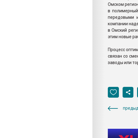
Омском регион
в полимерный
передовыми и
компании наде
в Омский реги
этим новые ра
Процесс оптим
связан со сме
заводы или то
предыд