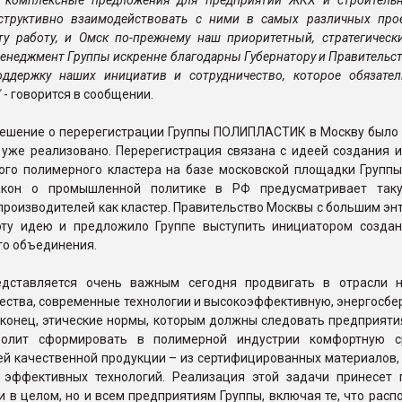
 комплексные предложения для предприятий ЖКХ и строитель
нструктивно взаимодействовать с ними в самых различных про
у работу, и Омск по-прежнему наш приоритетный, стратегически
енеджмент Группы искренне благодарны Губернатору и Правительс
оддержку наших инициатив и сотрудничество, которое обязател
"
- говорится в сообщении.
ешение о перерегистрации Группы ПОЛИПЛАСТИК в Москву было 
 уже реализовано. Перерегистрация связана с идеей создания и
ого полимерного кластера на базе московской площадки Группы
кон о промышленной политике в РФ предусматривает так
роизводителей как кластер. Правительство Москвы с большим эн
ту идею и предложило Группе выступить инициатором создан
о объединения.
едставляется очень важным сегодня продвигать в отрасли 
чества, современные технологии и высокоэффективную, энергосб
конец, этические нормы, которым должны следовать предприятия
волит сформировать в полимерной индустрии комфортную с
й качественной продукции – из сертифицированных материалов, 
 эффективных технологий. Реализация этой задачи принесет 
и в целом, но и всем предприятиям Группы, включая те, что рас