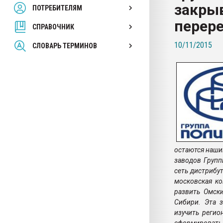
закрыв
ПОТРЕБИТЕЛЯМ
Armaloy PC/ABS-1IM че
перере
СПРАВОЧНИК
ПЕРЕЙТИ НА 
10/11/2015
СЛОВАРЬ ТЕРМИНОВ
остаются наши
заводов Групп
сеть дистрибу
московская ко
развить Омск
Сибири. Эта 
изучить регио