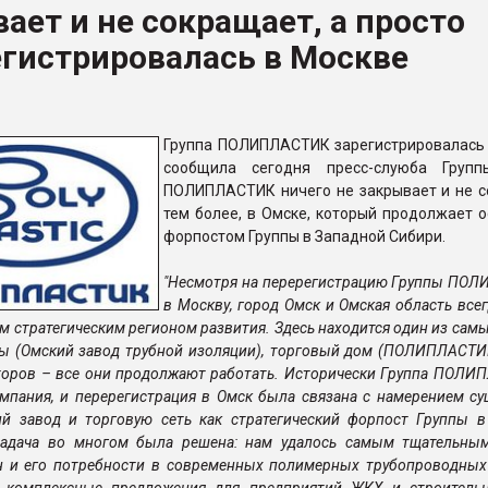
ает и не сокращает, а просто
рный цвет
гистрировалась в Москве
ФОРУМ
Группа ПОЛИПЛАСТИК зарегистрировалась 
сообщила сегодня пресс-слуюба Групп
ПОЛИПЛАСТИК ничего не закрывает и не с
тем более, в Омске, который продолжает о
форпостом Группы в Западной Сибири.
"Несмотря на перерегистрацию Группы ПО
в Москву, город Омск и Омская область все
м стратегическим регионом развития. Здесь находится один из сам
ы (Омский завод трубной изоляции), торговый дом (ПОЛИПЛАСТИК
торов – все они продолжают работать. Исторически Группа ПОЛИ
мпания, и перерегистрация в Омск была связана с намерением с
ий завод и торговую сеть как стратегический форпост Группы в
задача во многом была решена: нам удалось самым тщательны
н и его потребности в современных полимерных трубопроводных 