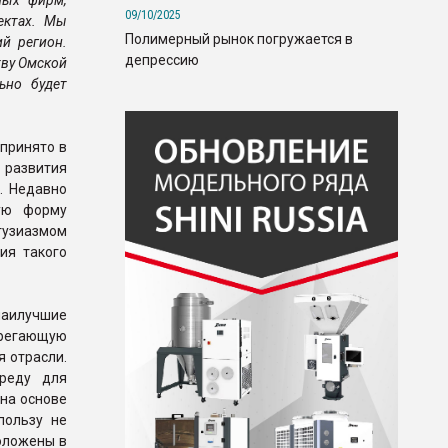
ных фирм,
09/10/2025
ектах. Мы
Полимерный рынок погружается в
й регион.
депрессию
тву Омской
ьно будет
принято в
 развития
. Недавно
ую форму
тузиазмом
ия такого
наилучшие
ерегающую
 отрасли.
реду для
на основе
пользу не
положены в