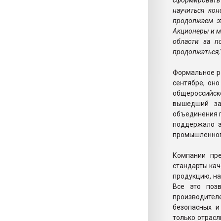
сформировать
научиться ко
продолжаем эт
Акционеры и м
области за п
продолжаться,
Формальное р
сентябре, оно
общероссийск
вышедший за
объединения п
поддержало э
промышленног
Компании пр
стандарты ка
продукцию, на
Все это поз
производителе
безопасных и
только отрасл