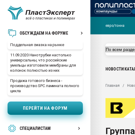
евро/тонна
Помощь в подборе мат
ОБСУЖДАЕМ НА ФОРУМЕ
Вакуум-формовочные 
Поддельная смазка на рынке
ближайшее подмосковье
Подмосковье, Москва
11.09.2020 Нанотрубки настолько
универсальны, что российские
28.07.2026 Автоматиза
умельцы изготовили мембраны для
первый план в перераб
НОВОСТИ
КАТА
колонок полностью из них
пластмасс
Продажа готового бизнеса -
28.07.2026 "Техноникол
Главная
Нов
производство SPC ламината полного
ситуацией на строител
цикла
Всё, что касается выду
бутылок
ПЕРЕЙТИ НА ФОРУМ
Материал поверхности 
вакуумного формовани
Групп
СПЕЦИАЛИСТАМ
Продам отходы Компо
поликарбоната и АБС-п