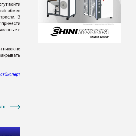
огут войти
ный обмен
трасли. В
т принести
вязанные с
н никак не
 закрывать
стЭксперт
сть