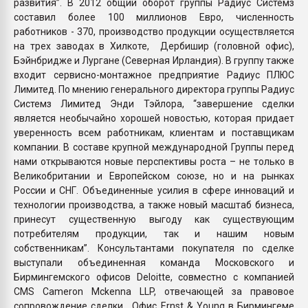
развития”. В 2012 общий оборот группы Радиус Системз
составил более 100 миллионов Евро, численность
работников - 370, производство продукции осуществляется
на трех заводах в Хилкоте, Дербишир (головной офис),
Бэйнбридже и Лургане (Северная Ирландия). В группу также
входит сервисно-монтажное предприятие Радиус ПЛЮС
Лимитед. По мнению генерального директора группы Радиус
Системз Лимитед Энди Тэйлора, “завершение сделки
является необычайно хорошей новостью, которая придает
уверенность всем работникам, клиентам и поставщикам
компании. В составе крупной международной Группы перед
нами открываются новые перспективы роста – не только в
Великобритании и Европейском союзе, но и на рынках
России и СНГ. Объединенные усилия в сфере инноваций и
технологии производства, а также новый масштаб бизнеса,
принесут существенную выгоду как существующим
потребителям продукции, так и нашим новым
собственникам”. Консультантами покупателя по сделке
выступали объединенная команда Московского и
Бирмингемского офисов Deloitte, совместно с компанией
CMS Cameron Mckenna LLP, отвечающей за правовое
сопровождение сделки. Офис Ernst & Young в Бирмингеме