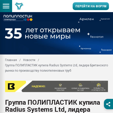
ПЕРЕЙТИ НА ФОРУМ
Продажа готового бизн
производство SPC лам
цикла
29.07.2026 ФРП помог 
заводу пластмасс" зах
ППЭ
Главная
Новости
Помощь в подборе мат
Группа ПОЛИПЛАСТИК купила Radius Systems Ltd, лидера Британского
Вакуум-формовочные 
рынка по производству полиэтиленовых труб
ближайшее подмосковье
Подмосковье, Москва
28.07.2026 Автоматиза
первый план в перераб
пластмасс
Группа ПОЛИПЛАСТИК купила
28.07.2026 "Техноникол
Radius Systems Ltd, лидера
ситуацией на строител