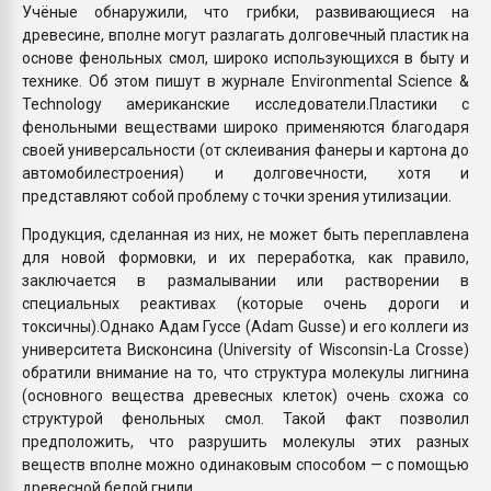
Учёные обнаружили, что грибки, развивающиеся на
Всё, что касается выду
древесине, вполне могут разлагать долговечный пластик на
бутылок
основе фенольных смол, широко использующихся в быту и
технике. Об этом пишут в журнале Environmental Science &
ПЕРЕЙТИ НА 
Technology американские исследователи.Пластики с
фенольными веществами широко применяются благодаря
своей универсальности (от склеивания фанеры и картона до
автомобилестроения) и долговечности, хотя и
представляют собой проблему с точки зрения утилизации.
Продукция, сделанная из них, не может быть переплавлена
для новой формовки, и их переработка, как правило,
заключается в размалывании или растворении в
специальных реактивах (которые очень дороги и
токсичны).Однако Адам Гуссе (Adam Gusse) и его коллеги из
университета Висконсина (University of Wisconsin-La Crosse)
обратили внимание на то, что структура молекулы лигнина
(основного вещества древесных клеток) очень схожа со
структурой фенольных смол. Такой факт позволил
предположить, что разрушить молекулы этих разных
веществ вполне можно одинаковым способом — с помощью
древесной белой гнили.