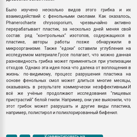
Было изучено несколько видов этого грибка и их
взаимодействий с фенольными смолами. Как оказалось,
Phanerochaete chrysosporium, чрезвычайно активно
перерабатывает пластик, за несколько дней меняя свой
состав: ряд "контрольных" изотопов, содержащихся в
пластике, авторы работы позже обнаружили в
микроорганизме. Также "едоки" оставили углубления на
исследуемом материале.Гуссе полагает, что можно данная
разновидность грибка может применяться при утилизации
отходов. Однако эта идея пока что далека от воплощения в
жизнь: по-видимому, процесс разрушения пластика на
основе фенольных смол может длиться многие месяцы,
оказываясь в результате коммерчески неэффективным.И
всё же учёные продолжают исследования "пищевых
пристрастий" белой гнили. Например, они уже выяснили, что
этот грибок может разрушать и другие виды пластика,
например, полистирол и полихлорированный бифенил.
Комментировать на