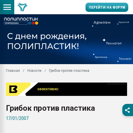
ПЕРЕЙТИ НА ФОРУМ
Продажа готового бизн
производство SPC лам
цикла
29.07.2026 ФРП помог 
заводу пластмасс" зах
ППЭ
Главная
Новости
Грибок против пластика
Помощь в подборе мат
Вакуум-формовочные 
ближайшее подмосковье
Подмосковье, Москва
28.07.2026 Автоматиза
Грибок против пластика
первый план в перераб
пластмасс
17/01/2007
28.07.2026 "Техноникол
ситуацией на строител