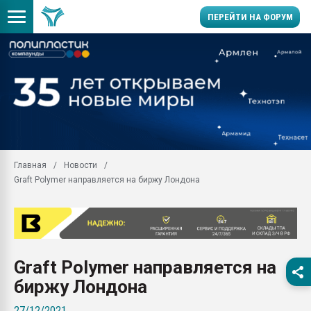
ПЕРЕЙТИ НА ФОРУМ
28.07.2026 Автоматиза
первый план в перераб
пластмасс
28.07.2026 "Техноникол
ситуацией на строител
Всё, что касается выду
Главная
Новости
бутылок
Graft Polymer направляется на биржу Лондона
Материал поверхности 
вакуумного формовани
Продам отходы Компо
поликарбоната и АБС-п
Armaloy PC/ABS-1IM че
Graft Polymer направляется на
26.07.2022 "Сибирский т
биржу Лондона
намного дороже
27/12/2021
Профильная литератур