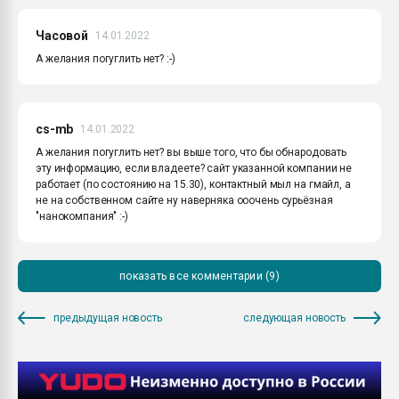
Часовой
14.01.2022
А желания погуглить нет? :-)
cs-mb
14.01.2022
А желания погуглить нет? вы выше того, что бы обнародовать
эту информацию, если владеете? сайт указанной компании не
работает (по состоянию на 15.30), контактный мыл на гмайл, а
не на собственном сайте ну наверняка ооочень сурьёзная
"нанокомпания" :-)
показать все комментарии (9)
предыдущая новость
следующая новость