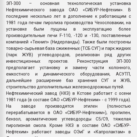
ЭП-300 – основная технологическая установка
Нефтехимического завода ОАО «СИБУР-Нефтехим». В
последние несколько лет в дополнение к работающим с
1981 года печам пиролиза производства Чехословакии, на
установке были пущены в эксплуатацию более
производительные печи F-110, -120 и -130, поставленные
компанией «Текнип» (Нидерланды). Также были построены
товарно-сырьевая база сжиженных (ТСБ СУГ) и парк жидких
(парк ЖУВ) углеводородов, реализован ряд других
инвестиционных проектов. Реконструкция ЭП-300
предполагает установку и замену части колонного,
емкостного и динамического оборудования, АСУТП,
дальнейшее расширение баз хранения СУГ и ЖУВ,
строительство дополнительных железнодорожных путей.
Нефтехимический завод (НХЗ) в Кстове работает с осени
1981 года (в составе ОАО «СИБУР-Нефтехим» - с 1999 года).
На заводе производятся этилен (полностью
перерабатывается в ОАО «СИБУР-Нефтехим»), пропилен,
бензол, ароматические углеводороды С5/С9, тяжелая
пиролизная смола. Кроме НХЗ в составе ОАО «СИБУР-
Нефтехим» работают заводы ОЭиГ и «Капролактам» в