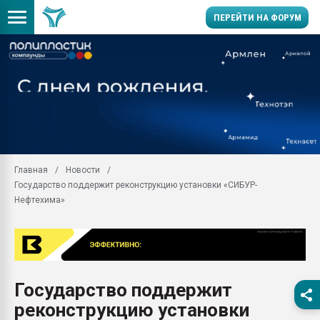
ПЕРЕЙТИ НА ФОРУМ
Продажа готового бизн
производство SPC лам
цикла
29.07.2026 ФРП помог 
заводу пластмасс" зах
ППЭ
Главная
Новости
Помощь в подборе мат
Государство поддержит реконструкцию установки «СИБУР-
Вакуум-формовочные 
Нефтехима»
ближайшее подмосковье
Подмосковье, Москва
28.07.2026 Автоматиза
первый план в перераб
пластмасс
Государство поддержит
28.07.2026 "Техноникол
реконструкцию установки
ситуацией на строител