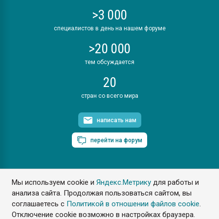
>3 000
специалистов в день на нашем форуме
>20 000
тем обсуждается
20
стран со всего мира
написать нам
перейти на форум
Мы используем cookie и
Яндекс.Метрику
для работы и
ПластЭксперт © 2006. Все права защищены
анализа сайта. Продолжая пользоваться сайтом, вы
Разрешается копирование материалов сайта с обязательной
ссылкой на www.e-plastic.ru
соглашаетесь с
Политикой в отношении файлов cookie
.
Отключение cookie возможно в настройках браузера.
Разработка сайта