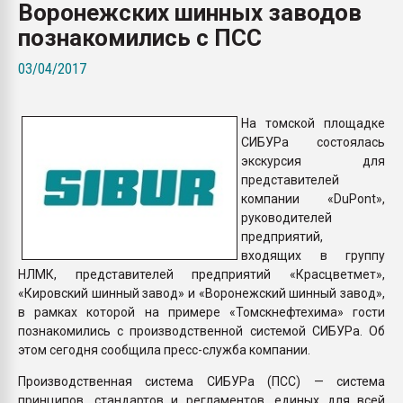
Воронежских шинных заводов
пластмасс
познакомились с ПСС
28.07.2026 "Техноникол
ситуацией на строител
03/04/2017
ПЕРЕЙТИ НА 
На томской площадке
СИБУРа состоялась
экскурсия для
представителей
компании «DuPont»,
руководителей
предприятий,
входящих в группу
НЛМК, представителей предприятий «Красцветмет»,
«Кировский шинный завод» и «Воронежский шинный завод»,
в рамках которой на примере «Томскнефтехима» гости
познакомились с производственной системой СИБУРа. Об
этом сегодня сообщила пресс-служба компании.
Производственная система СИБУРа (ПСС) — система
принципов, стандартов и регламентов, единых для всей