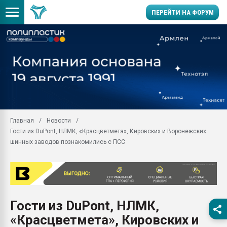
ПЕРЕЙТИ НА ФОРУМ
11.09.2020 Нанотрубки
универсальны, что рос
умельцы изготовили м
колонок полностью из 
Продажа готового бизн
производство SPC лам
цикла
Главная
Новости
Гости из DuPont, НЛМК, «Красцветмета», Кировских и Воронежских
29.07.2026 ФРП помог 
заводу пластмасс" зах
шинных заводов познакомились с ПСС
ППЭ
Помощь в подборе мат
Вакуум-формовочные 
ближайшее подмосковье
Подмосковье, Москва
Гости из DuPont, НЛМК,
«Красцветмета», Кировских и
28.07.2026 Автоматиза
первый план в перераб