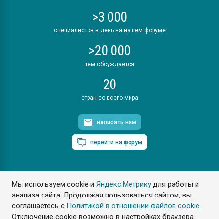
>3 000
специалистов в день на нашем форуме
>20 000
тем обсуждается
20
стран со всего мира
написать нам
перейти на форум
Мы используем cookie и
Яндекс.Метрику
для работы и
ПластЭксперт © 2006. Все права защищены
анализа сайта. Продолжая пользоваться сайтом, вы
Разрешается копирование материалов сайта с обязательной
ссылкой на www.e-plastic.ru
соглашаетесь с
Политикой в отношении файлов cookie
.
Отключение cookie возможно в настройках браузера.
Разработка сайта