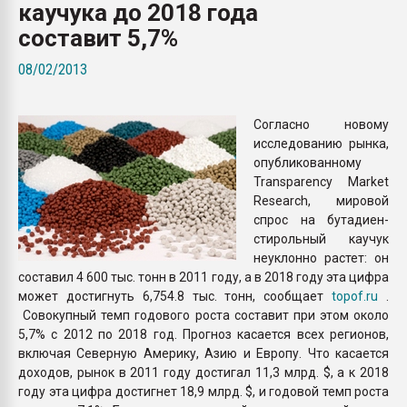
каучука до 2018 года
Всё, что касается выду
бутылок
составит 5,7%
08/02/2013
ПЕРЕЙТИ НА 
Согласно новому
исследованию рынка,
опубликованному
Transparency Market
Research, мировой
спрос на бутадиен-
стирольный каучук
неуклонно растет: он
составил 4 600 тыс. тонн в 2011 году, а в 2018 году эта цифра
может достигнуть 6,754.8 тыс. тонн, сообщает
topof.ru
.
Совокупный темп годового роста составит при этом около
5,7% с 2012 по 2018 год. Прогноз касается всех регионов,
включая Северную Америку, Азию и Европу. Что касается
доходов, рынок в 2011 году достигал 11,3 млрд. $, а к 2018
году эта цифра достигнет 18,9 млрд. $, и годовой темп роста