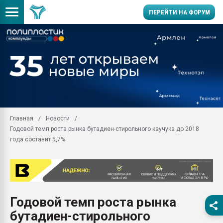
ПЕРЕЙТИ НА ФОРУМ
Продажа готового бизн
производство SPC лам
цикла
29.07.2026 ФРП помог 
заводу пластмасс" зах
ППЭ
Главная
Новости
Помощь в подборе мат
Годовой темп роста рынка бутадиен-стирольного каучука до 2018
Вакуум-формовочные 
года составит 5,7%
ближайшее подмосковье
Подмосковье, Москва
28.07.2026 Автоматиза
первый план в перераб
пластмасс
Годовой темп роста рынка
28.07.2026 "Техноникол
бутадиен-стирольного
ситуацией на строител