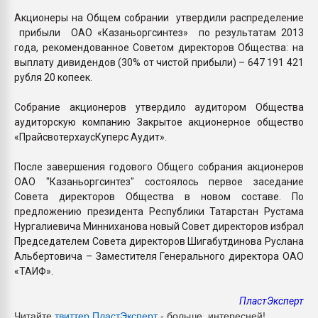
Акционеры на Общем собрании утвердили распределение
прибыли ОАО «Казаньоргсинтез» по результатам 2013
года, рекомендованное Советом директоров Общества: на
выплату дивидендов (30% от чистой прибыли) – 647 191 421
рубля 20 копеек.
Собрание акционеров утвердило аудитором Общества
аудиторскую компанию Закрытое акционерное общество
«ПрайсвотерхаусКуперс Аудит».
После завершения годового Общего собрания акционеров
ОАО "Казаньоргсинтез" состоялось первое заседание
Совета директоров Общества в новом составе. По
предложению президента Республики Татарстан Рустама
Нургалиевича Минниханова новый Совет директоров избрал
Председателем Совета директоров Шигабутдинова Руслана
Альбертовича – Заместителя Генерального директора ОАО
«ТАИФ».
ПластЭксперт
Читайте
твиттер ПластЭксперт
- больше, интересней!