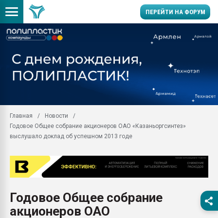
ПЕРЕЙТИ НА ФОРУМ
Продажа готового бизн
производство SPC лам
цикла
29.07.2026 ФРП помог 
заводу пластмасс" зах
ППЭ
Главная
Новости
Помощь в подборе мат
Годовое Общее собрание акционеров ОАО «Казаньоргсинтез»
Вакуум-формовочные 
выслушало доклад об успешном 2013 годе
ближайшее подмосковье
Подмосковье, Москва
28.07.2026 Автоматиза
первый план в перераб
пластмасс
Годовое Общее собрание
28.07.2026 "Техноникол
акционеров ОАО
ситуацией на строител