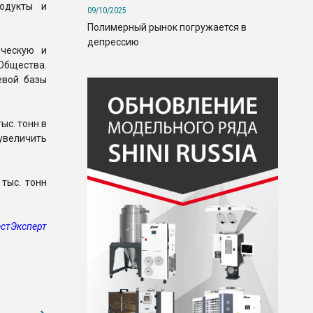
родукты и
09/10/2025
Полимерный рынок погружается в
депрессию
ическую и
Общества.
евой базы
ыс. тонн в
увеличить
тыс. тонн
стЭксперт