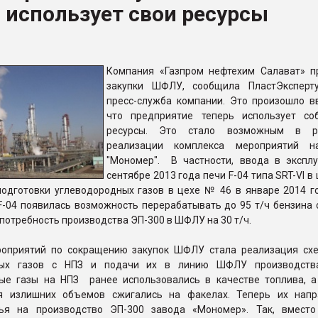
 использует свои ресурсы
рный цвет
ФОРУМ
Компания «Газпром нефтехим Салават» п
закупки ШФЛУ, сообщила ПластЭксперт
пресс-служба компании. Это произошло вв
что предприятие теперь использует со
ресурсы. Это стало возможным в ре
реализации комплекса мероприятий н
"Мономер". В частности, ввода в экспл
сентябре 2013 года печи F-04 типа SRT-VI в
подготовки углеводородных газов в цехе № 46 в январе 2014 го
-04 появилась возможность перерабатывать до 95 т/ч бензина с
потребность производства ЭП-300 в ШФЛУ на 30 т/ч.
оприятий по сокращению закупок ШФЛУ стала реализация сх
ных газов с НПЗ и подачи их в линию ШФЛУ производства
ые газы на НПЗ ранее использовались в качестве топлива, а
ия излишних объемов сжигались на факелах. Теперь их нап
ья на производство ЭП-300 завода «Мономер». Так, вместо