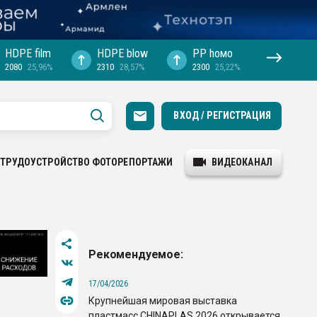
HDPE film
HDPE blow
PP hомо
2080
25,96%
2310
28,57%
2300
25,22%
ВХОД / РЕГИСТРАЦИЯ
ТРУДОУСТРОЙСТВО
ФОТОРЕПОРТАЖИ
ВИДЕОКАНАЛ
Рекомендуемое:
17/04/2026
Крупнейшая мировая выставка
пластмасс CHINAPLAS 2026 открывается