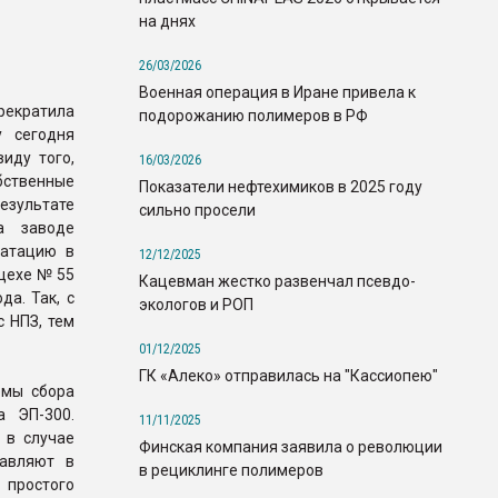
на днях
26/03/2026
Военная операция в Иране привела к
рекратила
подорожанию полимеров в РФ
у сегодня
иду того,
16/03/2026
бственные
Показатели нефтехимиков в 2025 году
зультате
сильно просели
а заводе
уатацию в
12/12/2025
 цехе № 55
Кацевман жестко развенчал псевдо-
да. Так, с
экологов и РОП
 НПЗ, тем
01/12/2025
ГК «Алеко» отправилась на "Кассиопею"
емы сбора
 ЭП-300.
11/11/2025
 в случае
Финская компания заявила о революции
равляют в
в рециклинге полимеров
 простого