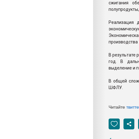
сжигания об
полупродукты,
Реализация 
экономическу
Экономическа
производства
В результате 
год. В даль
выделение и 
В общей слож
ШФЛУ.
Читайте
твитт