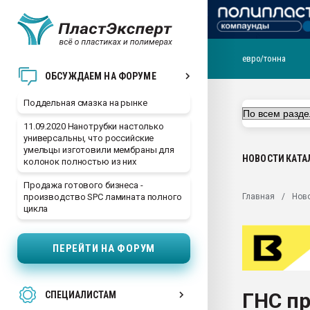
евро/тонна
Помощь в подборе мат
ОБСУЖДАЕМ НА ФОРУМЕ
Вакуум-формовочные 
Поддельная смазка на рынке
ближайшее подмосковье
Подмосковье, Москва
11.09.2020 Нанотрубки настолько
универсальны, что российские
28.07.2026 Автоматиза
умельцы изготовили мембраны для
первый план в перераб
НОВОСТИ
КАТА
колонок полностью из них
пластмасс
Продажа готового бизнеса -
28.07.2026 "Техноникол
Главная
Нов
производство SPC ламината полного
ситуацией на строител
цикла
Всё, что касается выду
бутылок
ПЕРЕЙТИ НА ФОРУМ
Материал поверхности 
вакуумного формовани
ГНС п
СПЕЦИАЛИСТАМ
Продам отходы Компо
поликарбоната и АБС-п