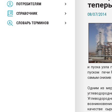
теперь
ПОТРЕБИТЕЛЯМ
Armaloy PC/ABS-1IM че
СПРАВОЧНИК
08/07/2014
ПЕРЕЙТИ НА 
СЛОВАРЬ ТЕРМИНОВ
и пуска узла 
пуском печи F
самым снизив 
Одним из мер
углеводород
Углеводородн
возникновен
качестве сыр