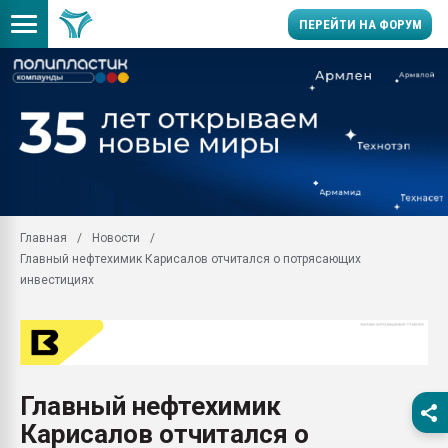
ПЕРЕЙТИ НА ФОРУМ
Помощь в подборе мат
Вакуум-формовочные 
ближайшее подмосковье
Подмосковье, Москва
28.07.2026 Автоматиза
первый план в перераб
Главная
Новости
пластмасс
Главный нефтехимик Карисалов отчитался о потрясающих
28.07.2026 "Техноникол
инвестициях
ситуацией на строител
Всё, что касается выду
бутылок
Материал поверхности 
вакуумного формовани
Главный нефтехимик
Карисалов отчитался о
Продам отходы Компо
поликарбоната и АБС-п