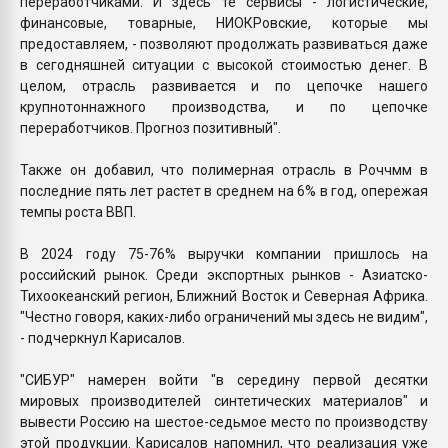
переработчиками. И здесь те сервисы - логистические,
финансовые, товарные, НИОКРовские, которые мы
предоставляем, - позволяют продолжать развиваться даже
в сегодняшней ситуации с высокой стоимостью денег. В
целом, отрасль развивается и по цепочке нашего
крупнотоннажного производства, и по цепочке
переработчиков. Прогноз позитивный".
Также он добавил, что полимерная отрасль в Роччмм в
последние пять лет растет в среднем на 6% в год, опережая
темпы роста ВВП.
В 2024 году 75-76% выручки компании пришлось на
российский рынок. Среди экспортных рынков - Азиатско-
Тихоокеанский регион, Ближний Восток и Северная Африка.
"Честно говоря, каких-либо ограничений мы здесь не видим",
- подчеркнул Карисалов.
"СИБУР" намерен войти "в середину первой десятки
мировых производителей синтетических материалов" и
вывести Россию на шестое-седьмое место по производству
этой продукции. Карисалов напомнил, что реализация уже