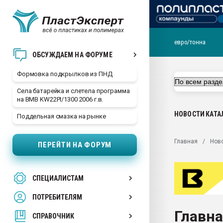
евро/тонна
Продажа готового бизн
ОБСУЖДАЕМ НА ФОРУМЕ
производство SPC лам
цикла
Формовка подкрылков из ПНД
29.07.2026 ФРП помог 
Села батарейка и слетела программа
заводу пластмасс" зах
на BMB KW22PI/1300 2006 г.в.
ППЭ
НОВОСТИ
КАТА
Поддельная смазка на рынке
Помощь в подборе мат
Вакуум-формовочные 
Главная
Нов
ПЕРЕЙТИ НА ФОРУМ
ближайшее подмосковье
Подмосковье, Москва
28.07.2026 Автоматиза
СПЕЦИАЛИСТАМ
первый план в перераб
пластмасс
ПОТРЕБИТЕЛЯМ
28.07.2026 "Техноникол
Главна
ситуацией на строител
СПРАВОЧНИК