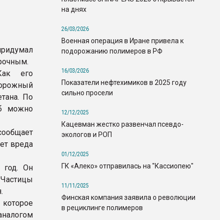
на днях
26/03/2026
Военная операция в Иране привела к
ридумал
подорожанию полимеров в РФ
рочным.
16/03/2026
Как его
Показатели нефтехимиков в 2025 году
дорожный
сильно просели
тана. По
аб можно
12/12/2025
Кацевман жестко развенчал псевдо-
сообщает
экологов и РОП
ет вреда
01/12/2025
ГК «Алеко» отправилась на "Кассиопею"
 год. Он
 Частицы
11/11/2025
.
Финская компания заявила о революции
 которое
в рециклинге полимеров
 аналогом