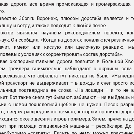
Такая дорога, все время промокающая и промерзающая, 
о.
звестно 36on.ru Воронеж, плюсом дорстаба является и то
олнцу и ветру, а также подходит к любой почве.
эктов является научным руководителем проекта, ка
наук. Он сообщил: «Когда на дорогах появляются различны
начит, имеют или кислую или щелочную реакцию, м
 полевых условиях скорректировать состав дорстаба».
вая экспериментальная дорога появится в Большой Хво
ем грейдера внимательно наблюдают с окраины села.
рассказала, что асфальта тут никогда не было. «Нынешн
й транспорт не выдерживает – в дождь и снег просто ис
льница подтвердила ее слова: «На лошади – и то не 
бьет. Вот такие снега тут бывают, забивают – не выйдешь н
вии с новой технологией щебень не нужен. Песок разра
т, сверху распределяют цемент, который пропитан дорст
ходится около десяти литров полимера. Затем, прямо на д
ют при помощи специальной машины – ресайклера. До 
еобходимо «созреть». Ездить по нему можно практическ