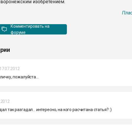
воронежским изобретением.
Плас
Комментировать на
форуме
рии
17.07.2012
 личку, пожалуйста...
.2012
дал так разгадал... интересно, на кого расчитана статья? :)