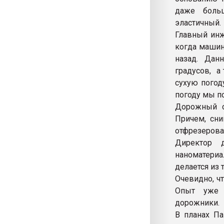
даже больш
эластичный.
Главный инж
когда машина
назад. Дан
градусов, а
сухую погод
погоду мы по
Дорожный с
Причем, сни
отфрезероват
Директор 
наноматери
делается из 
Очевидно, ч
Опыт уже п
дорожники.
В планах Па