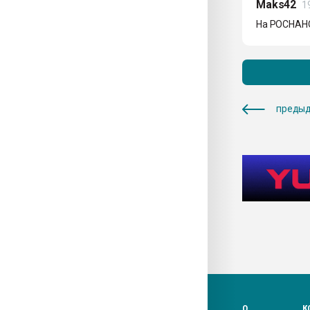
Maks42
1
На РОСНАНО,
предыд
О
К