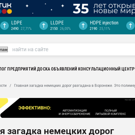
LDPE
LLDPE
HDPE injection
2490
27,71%
2150
26,05%
2190
25,11%
еса -
ината полного
"Ижевскому
ватить рынок
ЛОГ ПРЕДПРИЯТИЙ
ДОСКА ОБЪЯВЛЕНИЙ
КОНСУЛЬТАЦИОННЫЙ ЦЕНТР
ериала
машины:
ости
Главная загадка немецких дорог разгадана в Воронеже. Это полиме
, с.-в.
ция выходит на
отке
ь" довольна
я загадка немецких дорог
ьном рынке