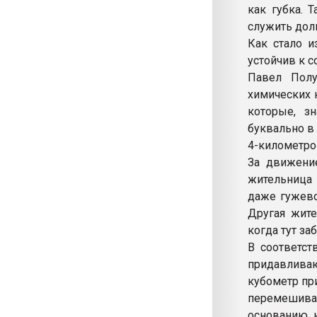
как губка. 
служить долг
Как стало и
устойчив к с
Павел Полу
химических 
которые, з
буквально в
4-километро
За движени
жительница 
даже гужево
Другая жите
когда тут за
В соответст
придавливаю
кубометр при
перемешива
основанию н