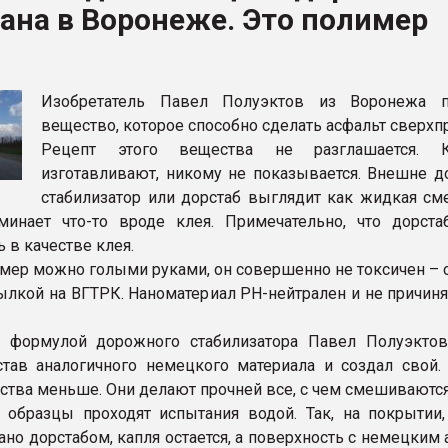
ана в Воронеже. Это полимер
ва ПЭТ
ФОРУМ
Изобретатель Павел Полуэктов из Воронежа п
вещество, которое способно сделать асфальт сверхп
Рецепт этого вещества не разглашается. 
изготавливают, никому не показывается. Внешне 
стабилизатор или дорстаб выглядит как жидкая сме
минает что-то вроде клея. Примечательно, что дорст
 в качестве клея.
имер можно голыми руками, он совершенно не токсичен – 
ылкой на ВГТРК. Наноматериал РН-нейтрален и не причиня
д формулой дорожного стабилизатора Павел Полуэктов
став аналогичного немецкого материала и создал свой.
ства меньше. Они делают прочней все, с чем смешиваются
образцы проходят испытания водой. Так, на покрытии,
ано дорстабом, капля остается, а поверхность с немецким