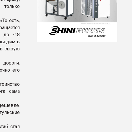
, только
То есть,
вращается
х до -18
зводим в
 в сырую
 дороги.
очно его
оинство
ога сама
 дешевле.
тульские
таб стал