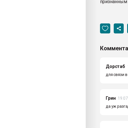
признанным 
Коммента
Дорстаб
для связи в
Грин
19.07
да уж разга