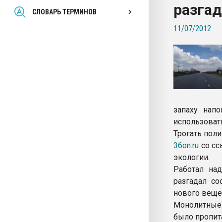
разгад
Всё, что касается выду
СЛОВАРЬ ТЕРМИНОВ
бутылок
11/07/2012
ПЕРЕЙТИ НА 
запаху напо
использовать
Трогать пол
36on.ru
со сс
экологии.
Работал на
разгадал со
нового веще
Монолитные 
было пропит