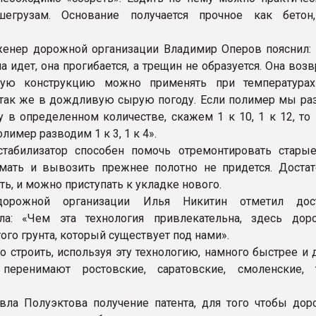
егрузам. Основание получается прочное как бетон
енер дорожной организации Владимир Оперов пояснил: «
 идет, она прогибается, а трещин не образуется. Она воз
ную конструкцию можно применять при температура
 так же в дождливую сырую погоду. Если полимер мы ра
у в определенном количестве, скажем 1 к 10, 1 к 12, то
лимер разводим 1 к 3, 1 к 4».
табилизатор способен помочь отремонтировать старые
мать и вывозить прежнее полотно не придется. Достат
ь, и можно приступать к укладке нового.
дорожной организации Илья Никитин отметил дост
ала: «Чем эта технология привлекательна, здесь дор
того грунта, который существует под нами».
то строить, используя эту технологию, намного быстрее и
еренимают ростовские, саратовские, смоленские, 
вла Полуэктова получение патента, для того чтобы дорс