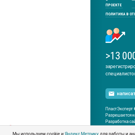
ПРОЕКТЕ
ПОЛИТИКА В О
>13 00
зарегистрир
специалисто
написа
ПластЭксперт 
Разрешается к
Разработка са
ENG
Мы используем cookie и
Яндекс.Метрику
для работы и ан