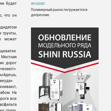
не будет
09/10/2025
Полимерный рынок погружается в
депрессию
, что он
ндидатом
е грунты,
ы может
щеватке.
 Местная
их дорог
чезают».
выйдешь,
икуда».
внивают,
абом. На
ороге все
асфальта
и сразу,