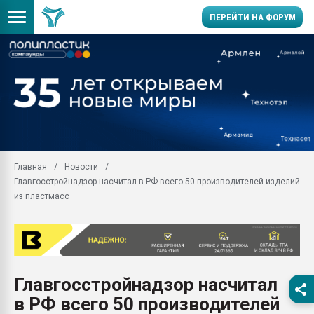
ПЕРЕЙТИ НА ФОРУМ
Продажа готового бизн
производство SPC лам
цикла
29.07.2026 ФРП помог 
заводу пластмасс" зах
ППЭ
Главная
Новости
Помощь в подборе мат
Главгосстройнадзор насчитал в РФ всего 50 производителей изделий
Вакуум-формовочные 
из пластмасс
ближайшее подмосковье
Подмосковье, Москва
28.07.2026 Автоматиза
первый план в перераб
пластмасс
Главгосстройнадзор насчитал
28.07.2026 "Техноникол
в РФ всего 50 производителей
ситуацией на строител