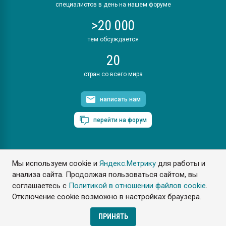
специалистов в день на нашем форуме
>20 000
тем обсуждается
20
стран со всего мира
написать нам
перейти на форум
Мы используем cookie и
Яндекс.Метрику
для работы и
ПластЭксперт © 2006. Все права защищены
анализа сайта. Продолжая пользоваться сайтом, вы
Разрешается копирование материалов сайта с обязательной
ссылкой на www.e-plastic.ru
соглашаетесь с
Политикой в отношении файлов cookie
.
Отключение cookie возможно в настройках браузера.
Разработка сайта
ПРИНЯТЬ