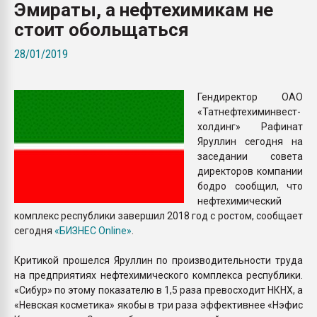
Эмираты, а нефтехимикам не
Armaloy PC/ABS-1IM че
стоит обольщаться
ПЕРЕЙТИ НА 
28/01/2019
Гендиректор ОАО
«Татнефтехиминвест-
холдинг» Рафинат
Яруллин сегодня на
заседании совета
директоров компании
бодро сообщил, что
нефтехимический
комплекс республики завершил 2018 год с ростом, сообщает
сегодня
«БИЗНЕС Online»
.
Критикой прошелся Яруллин по производительности труда
на предприятиях нефтехимического комплекса республики.
«Сибур» по этому показателю в 1,5 раза превосходит НКНХ, а
«Невская косметика» якобы в три раза эффективнее «Нэфис