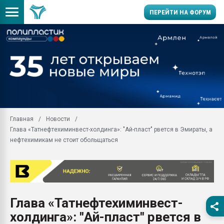
ПЕРЕЙТИ НА ФОРУМ
Помощь в подборе мат
Вакуум-формовочные 
ближайшее подмосковье
Подмосковье, Москва
28.07.2026 Автоматиза
первый план в перераб
Главная
Новости
пластмасс
Глава «Татнефтехиминвест-холдинга»: "Ай-пласт" рвется в Эмираты, а
28.07.2026 "Техноникол
нефтехимикам не стоит обольщаться
ситуацией на строител
Всё, что касается выду
бутылок
Материал поверхности 
вакуумного формовани
Глава «Татнефтехиминвест-
холдинга»: "Ай-пласт" рвется в
Продам отходы Компо
поликарбоната и АБС-п