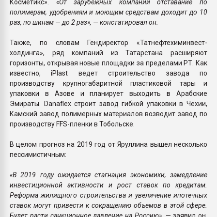
Косметикс».
«От зарубежных компаний отставание по
полимерам, удобрениям и моющим средствам доходит до 10
раз, по шинам — до 2 раз», — констатировал он.
Также, по словам Гендиректор «Татнефтехиминвест-
холдинга», ряд компаний из Татарстана расширяют
горизонты, открывая новые площадки за пределами РТ. Как
известно, iРlast ведет строительство завода по
производству крупногабаритной пластиковой тары и
упаковки в Азове и планирует выходить в Арабские
Эмираты. Danaflex строит завод гибкой упаковки в Чехии,
Камский завод полимерных материалов возводит завод по
производству FFS-пленки в Тобольске.
В целом прогноз на 2019 год от Яруллина вышел несколько
пессимистичным:
«В 2019 году ожидается стагнация экономики, замедление
инвестиционной активности и рост ставок по кредитам.
Реформа жилищного строительства и увеличение ипотечных
ставок могут привести к сокращению объемов в этой сфере.
Будет расти санкционное давление на Россию»,
— заявил он.