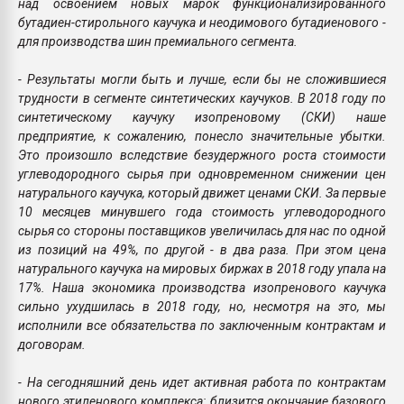
над освоением новых марок функционализированного
бутадиен-стирольного каучука и неодимового бутадиенового -
для производства шин премиального сегмента.
- Результаты могли быть и лучше, если бы не сложившиеся
трудности в сегменте синтетических каучуков. В 2018 году по
синтетическому каучуку изопреновому (СКИ) наше
предприятие, к сожалению, понесло значительные убытки.
Это произошло вследствие безудержного роста стоимости
углеводородного сырья при одновременном снижении цен
натурального каучука, который движет ценами СКИ. За первые
10 месяцев минувшего года стоимость углеводородного
сырья со стороны поставщиков увеличилась для нас по одной
из позиций на 49%, по другой - в два раза. При этом цена
натурального каучука на мировых биржах в 2018 году упала на
17%. Наша экономика производства изопренового каучука
сильно ухудшилась в 2018 году, но, несмотря на это, мы
исполнили все обязательства по заключенным контрактам и
договорам.
- На сегодняшний день идет активная работа по контрактам
нового этиленового комплекса: близится окончание базового