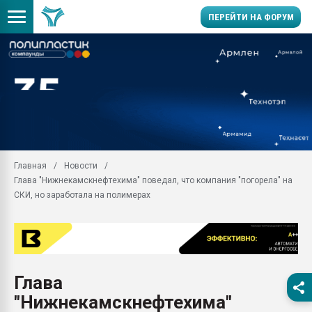
ПЕРЕЙТИ НА ФОРУМ
Помощь в подборе мат
Вакуум-формовочные 
ближайшее подмосковье
Подмосковье, Москва
28.07.2026 Автоматиза
первый план в перераб
Главная
Новости
пластмасс
Глава "Нижнекамскнефтехима" поведал, что компания "погорела" на
28.07.2026 "Техноникол
СКИ, но заработала на полимерах
ситуацией на строител
Всё, что касается выду
бутылок
Материал поверхности 
вакуумного формовани
Глава
"Нижнекамскнефтехима"
Продам отходы Компо
поликарбоната и АБС-п