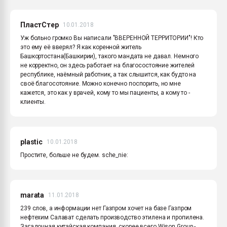
ПластСтер
10.01.2018
Уж больно громко Вы написали "ВВЕРЕННОЙ ТЕРРИТОРИИ"! Кто
это ему её вверял? Я как коренной житель
Башкортостана(Башкирии), такого мандата не давал. Немного
не корректно, он здесь работает на благосостояние жителей
республике, наёмный работник, а так слышится, как будто на
своё благосотояние. Можно конечно поспорить, но мне
кажется, это как у врачей, кому то мы пациенты, а кому то -
клиенты.
plastic
10.01.2018
Простите, больше не будем. sche_nie:
marata
11.01.2018
239 слов, а информации нет Газпром хочет на базе Газпром
нефтехим Салават сделать производство этилена и пропилена.
Загадочная китайская компания, скорее всего Wison Group -