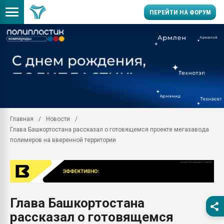
ПЕРЕЙТИ НА ФОРУМ
Продажа готового бизн
производство SPC лам
цикла
29.07.2026 ФРП помог 
заводу пластмасс" зах
ППЭ
Главная
Новости
Помощь в подборе мат
Глава Башкортостана рассказал о готовящемся проекте мегазавода
Вакуум-формовочные 
полимеров на вверенной территории
ближайшее подмосковье
Подмосковье, Москва
28.07.2026 Автоматиза
первый план в перераб
пластмасс
Глава Башкортостана
28.07.2026 "Техноникол
рассказал о готовящемся
ситуацией на строител