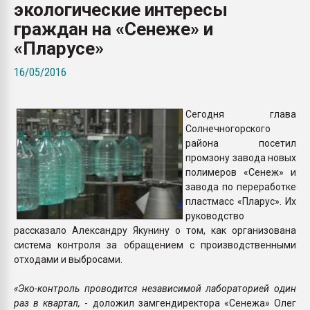
экологические интересы
Всё, что касается выду
бутылок
граждан на «Сенеже» и
«Пларусе»
ПЕРЕЙТИ НА 
16/05/2016
Сегодня глава
Солнечногорского
района посетил
промзону завода новых
полимеров «Сенеж» и
завода по переработке
пластмасс «Пларус». Их
руководство
рассказало Александру Якунину о том, как организована
система контроля за обращением с производственными
отходами и выбросами.
«Эко-контроль проводится независимой лабораторией один
раз в квартал,
- доложил замгендиректора «Сенежа» Олег