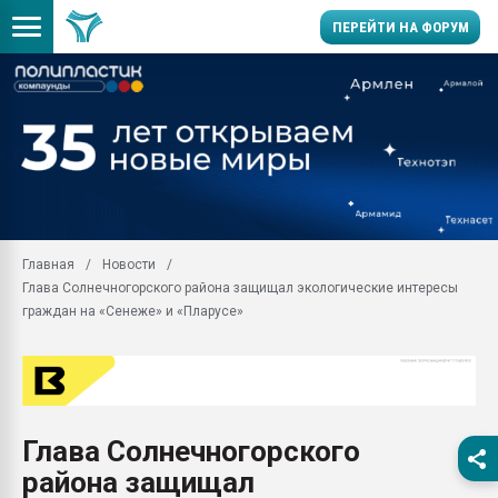
ПЕРЕЙТИ НА ФОРУМ
Продажа готового бизн
производство SPC лам
цикла
29.07.2026 ФРП помог 
заводу пластмасс" зах
ППЭ
Главная
Новости
Помощь в подборе мат
Глава Солнечногорского района защищал экологические интересы
Вакуум-формовочные 
граждан на «Сенеже» и «Пларусе»
ближайшее подмосковье
Подмосковье, Москва
28.07.2026 Автоматиза
первый план в перераб
пластмасс
Глава Солнечногорского
28.07.2026 "Техноникол
района защищал
ситуацией на строител