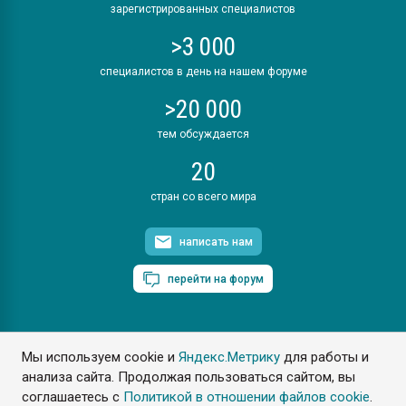
зарегистрированных специалистов
>3 000
специалистов в день на нашем форуме
>20 000
тем обсуждается
20
стран со всего мира
написать нам
перейти на форум
Мы используем cookie и
Яндекс.Метрику
для работы и
ПластЭксперт © 2006. Все права защищены
анализа сайта. Продолжая пользоваться сайтом, вы
Разрешается копирование материалов сайта с обязательной
ссылкой на www.e-plastic.ru
соглашаетесь с
Политикой в отношении файлов cookie
.