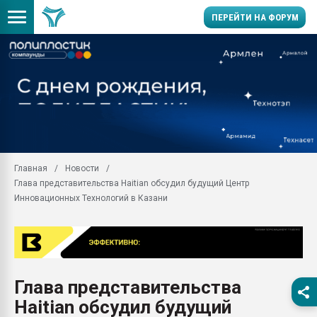
ПЕРЕЙТИ НА ФОРУМ
Продажа готового бизн
производство SPC лам
цикла
29.07.2026 ФРП помог 
заводу пластмасс" зах
ППЭ
Главная
Новости
Помощь в подборе мат
Глава представительства Haitian обсудил будущий Центр
Вакуум-формовочные 
Инновационных Технологий в Казани
ближайшее подмосковье
Подмосковье, Москва
28.07.2026 Автоматиза
первый план в перераб
пластмасс
Глава представительства
28.07.2026 "Техноникол
Haitian обсудил будущий
ситуацией на строител