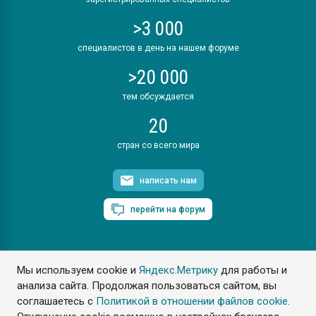
>3 000
специалистов в день на нашем форуме
>20 000
тем обсуждается
20
стран со всего мира
написать нам
перейти на форум
Мы используем cookie и
Яндекс.Метрику
для работы и
ПластЭксперт © 2006. Все права защищены
анализа сайта. Продолжая пользоваться сайтом, вы
Разрешается копирование материалов сайта с обязательной
ссылкой на www.e-plastic.ru
соглашаетесь с
Политикой в отношении файлов cookie
.
Разработка сайта