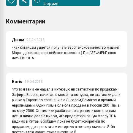
форуме
Комментарии
Джим
02.04.2013
- как китайцам удается получать европейское качество машин?
Марс - далеко не европейское качество :) Про "ЗЕФИРЫ" слов
нет - ЕВРОПА.
Boris
19.04.2013
Что то я так и не нашел в интервью ни статистики по продажам
Зафир в Европе, начиная с момента выпуска, ни статистки доли
рынка в Европе по сравнению с Энгелем,Демагом и прочими
европейцами. Одни голые бла-бла продаем в России 200 Тпа, а
по миру 2500. Статистики разбивки по странам и континентам
нет - я лично делаю вывод, что продают основную массу ТПА
видимо в Китае. Вообщем пока не будет конкретики по
продажам, доверять таким интервью я не вижу смысла. Я бы
постеснялся давать такие интервью ))