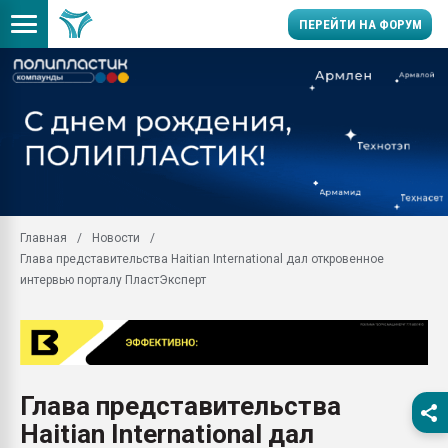
ПЕРЕЙТИ НА ФОРУМ
Продажа готового бизн
производство SPC лам
цикла
29.07.2026 ФРП помог 
заводу пластмасс" зах
ППЭ
Главная
Новости
Помощь в подборе мат
Глава представительства Haitian International дал откровенное
Вакуум-формовочные 
интервью порталу ПластЭксперт
ближайшее подмосковье
Подмосковье, Москва
28.07.2026 Автоматиза
первый план в перераб
пластмасс
Глава представительства
28.07.2026 "Техноникол
Haitian International дал
ситуацией на строител