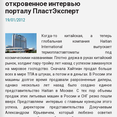
откровенное интервью
Всё, что касается выду
бутылок
порталу ПластЭксперт
19/01/2012
ПЕРЕЙТИ НА 
Когда-то китайская, а теперь
глобальная компания Haitian
International выпускает
термопластавтоматы под
космическими названиями. Плотно держа в руках китайский
рынок, холдинг пару-тройку лет назад с успехом замахнулся
на мировое господство. Сначала Хайтиан продал больше
всех в мире ТПА в штуках, а потом и в деньгах. В России эти
машины долгое время продавали разрозненные дилеры,
однако несколько лет назад было создано единое
представительство Haitian в Москве. С тех пор объемы
продаж этих литьевых машин в России и СНГ резко пошли
вверх. Представляем интервью с главным кузнецом этого
успеха, директором представительства Докучаевым
Александром Юрьевичем, который любезно осветил