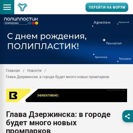
ПЕРЕЙТИ НА ФОРУМ
Помощь в подборе мат
Вакуум-формовочные 
ближайшее подмосковье
Подмосковье, Москва
28.07.2026 Автоматиза
первый план в перераб
Главная
Новости
пластмасс
Глава Дзержинска: в городе будет много новых промпарков
28.07.2026 "Техноникол
ситуацией на строител
Всё, что касается выду
бутылок
Глава Дзержинска: в городе
Материал поверхности 
вакуумного формовани
будет много новых
Продам отходы Компо
промпарков
поликарбоната и АБС-п