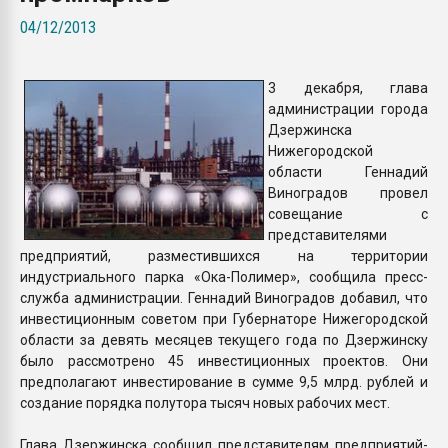
Armaloy PC/ABS-1IM че
04/12/2013
ПЕРЕЙТИ НА 
3 декабря, глава
администрации города
Дзержинска
Нижегородской
области Геннадий
Виноградов провел
совещание с
представителями
предприятий, разместившихся на территории
индустриального парка «Ока-Полимер», сообщила пресс-
служба администрации. Геннадий Виноградов добавил, что
инвестиционным советом при Губернаторе Нижегородской
области за девять месяцев текущего года по Дзержинску
было рассмотрено 45 инвестиционных проектов. Они
предполагают инвестирование в сумме 9,5 млрд. рублей и
создание порядка полутора тысяч новых рабочих мест.
Глава Дзержинска сообщил представителям предприятий-