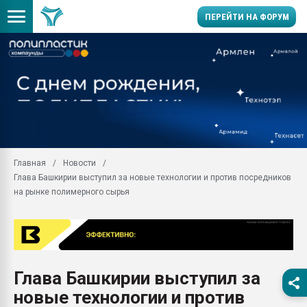
ПЕРЕЙТИ НА ФОРУМ
Продажа готового бизн
производство SPC лам
цикла
29.07.2026 ФРП помог 
заводу пластмасс" зах
ППЭ
Главная
Новости
Помощь в подборе мат
Глава Башкирии выступил за новые технологии и против посредников
Вакуум-формовочные 
на рынке полимерного сырья
ближайшее подмосковье
Подмосковье, Москва
28.07.2026 Автоматиза
первый план в перераб
пластмасс
Глава Башкирии выступил за
28.07.2026 "Техноникол
новые технологии и против
ситуацией на строител