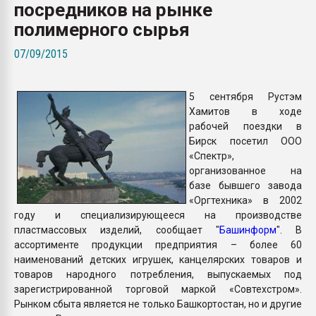
посредников на рынке
Всё, что касается выду
бутылок
полимерного сырья
07/09/2015
ПЕРЕЙТИ НА 
5 сентября Рустэм
Хамитов в ходе
рабочей поездки в
Бирск посетил ООО
«Спектр»,
организованное на
базе бывшего завода
«Оргтехника» в 2002
году и специализирующееся на производстве
пластмассовых изделий, сообщает "
Башинформ
". В
ассортименте продукции предприятия – более 60
наименований детских игрушек, канцелярских товаров и
товаров народного потребления, выпускаемых под
зарегистрированной торговой маркой «Совтехстром».
Рынком сбыта является не только Башкортостан, но и другие