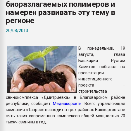
биоразлагаемых полимеров и
Armaloy PC/ABS-1IM че
намерен развивать эту тему в
регионе
ПЕРЕЙТИ НА 
20/08/2013
В понедельник, 19
августа, глава
Башкирии Рустэм
Хамитов побывал на
презентации
инвестиционного
проекта –
строительства
свинокомплекса «Дмитриевка» в Благоварском районе
республики, сообщает
Медиакорсеть
. Всего управляющая
компания «Таврос» возводит в трех районах Башкортостане
пять таких современных комплексов общей мощностью 70
тысяч свинины в год.