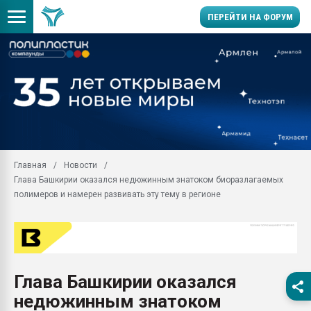
ПЕРЕЙТИ НА ФОРУМ
Помощь в подборе мат
Вакуум-формовочные 
ближайшее подмосковье
Подмосковье, Москва
28.07.2026 Автоматиза
первый план в перераб
Главная
Новости
пластмасс
Глава Башкирии оказался недюжинным знатоком биоразлагаемых
28.07.2026 "Техноникол
полимеров и намерен развивать эту тему в регионе
ситуацией на строител
Всё, что касается выду
бутылок
Материал поверхности 
вакуумного формовани
Глава Башкирии оказался
недюжинным знатоком
Продам отходы Компо
поликарбоната и АБС-п