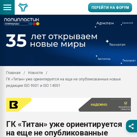
ПЕРЕЙТИ НА ФОРУМ
Продажа готового бизн
производство SPC лам
цикла
29.07.2026 ФРП помог 
заводу пластмасс" зах
ППЭ
Главная
Новости
Помощь в подборе мат
ГК «Титан» уже ориентируется на еще не опубликованные новые
Вакуум-формовочные 
редакции ISO 9001 и ISO 14001
ближайшее подмосковье
Подмосковье, Москва
28.07.2026 Автоматиза
первый план в перераб
пластмасс
ГК «Титан» уже ориентируется
28.07.2026 "Техноникол
на еще не опубликованные
ситуацией на строител