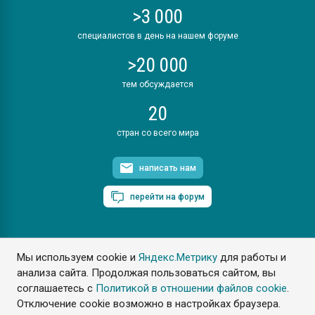
>3 000
специалистов в день на нашем форуме
>20 000
тем обсуждается
20
стран со всего мира
написать нам
перейти на форум
Мы используем cookie и
Яндекс.Метрику
для работы и
ПластЭксперт © 2006. Все права защищены
анализа сайта. Продолжая пользоваться сайтом, вы
Разрешается копирование материалов сайта с обязательной
ссылкой на www.e-plastic.ru
соглашаетесь с
Политикой в отношении файлов cookie
.
Отключение cookie возможно в настройках браузера.
Разработка сайта