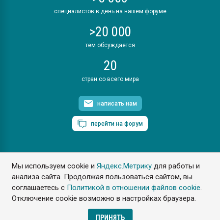
специалистов в день на нашем форуме
>20 000
тем обсуждается
20
стран со всего мира
написать нам
перейти на форум
Мы используем cookie и
Яндекс.Метрику
для работы и
ПластЭксперт © 2006. Все права защищены
анализа сайта. Продолжая пользоваться сайтом, вы
Разрешается копирование материалов сайта с обязательной
ссылкой на www.e-plastic.ru
соглашаетесь с
Политикой в отношении файлов cookie
.
Отключение cookie возможно в настройках браузера.
Разработка сайта
ПРИНЯТЬ