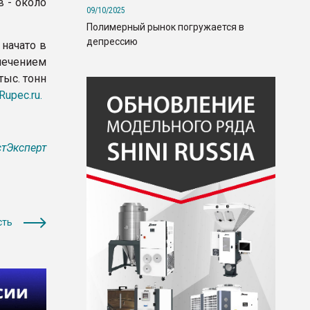
 - около
09/10/2025
Полимерный рынок погружается в
депрессию
начато в
лечением
тыс. тонн
Rupec.ru.
тЭксперт
сть