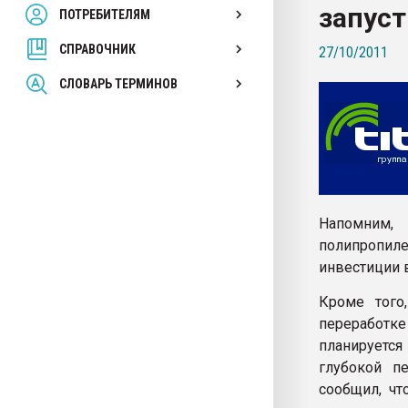
запус
ПОТРЕБИТЕЛЯМ
Armaloy PC/ABS-1IM че
СПРАВОЧНИК
27/10/2011
ПЕРЕЙТИ НА 
СЛОВАРЬ ТЕРМИНОВ
Напомним,
полипропил
инвестиции в
Кроме того
переработке
планируется
глубокой п
сообщил, ч