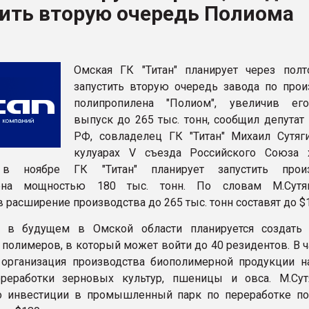
тить вторую очередь Полиома
рный цвет
ФОРУМ
Омская ГК "Титан" планирует через полт
запустить вторую очередь завода по прои
полипропилена "Полиом", увеличив ег
выпуск до 265 тыс. тонн, сообщил депутат
РФ, совладелец ГК "Титан" Михаил Сутяг
кулуарах V съезда Российского Союза 
 в ноябре ГК "Титан" планирует запустить произ
ена мощностью 180 тыс. тонн. По словам М.Сутяги
 расширение производства до 265 тыс. тонн составят до $
, в будущем в Омской области планируется создать
 полимеров, в который может войти до 40 резидентов. В ч
 организация производства биополимерной продукции н
ереработки зерновых культур, пшеницы и овса. М.Сут
то инвестиции в промышленный парк по переработке п