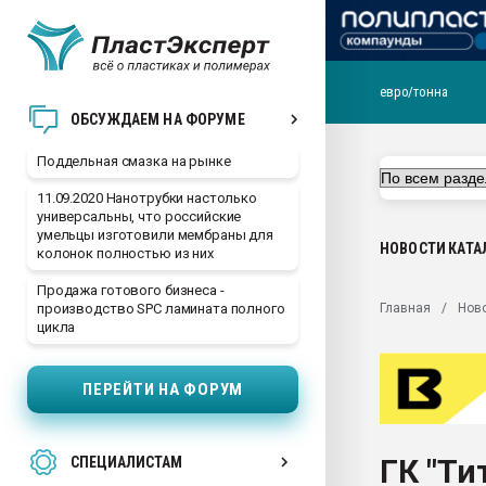
евро/тонна
Помощь в подборе мат
ОБСУЖДАЕМ НА ФОРУМЕ
Вакуум-формовочные 
Поддельная смазка на рынке
ближайшее подмосковье
Подмосковье, Москва
11.09.2020 Нанотрубки настолько
универсальны, что российские
28.07.2026 Автоматиза
умельцы изготовили мембраны для
первый план в перераб
НОВОСТИ
КАТА
колонок полностью из них
пластмасс
Продажа готового бизнеса -
28.07.2026 "Техноникол
Главная
Нов
производство SPC ламината полного
ситуацией на строител
цикла
Всё, что касается выду
бутылок
ПЕРЕЙТИ НА ФОРУМ
Материал поверхности 
вакуумного формовани
ГК "Ти
СПЕЦИАЛИСТАМ
Продам отходы Компо
поликарбоната и АБС-п