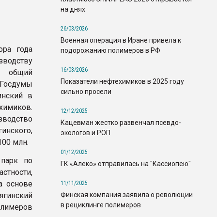
на днях
26/03/2026
Военная операция в Иране привела к
ора года
подорожанию полимеров в РФ
зводству
16/03/2026
о общий
Показатели нефтехимиков в 2025 году
 Госдумы
сильно просели
инский в
химиков.
12/12/2025
водство
Кацевман жестко развенчал псевдо-
нского,
экологов и РОП
100 млн.
01/12/2025
 парк по
ГК «Алеко» отправилась на "Кассиопею"
астности,
а основе
11/11/2025
Финская компания заявила о революции
ягинский
в рециклинге полимеров
олимеров