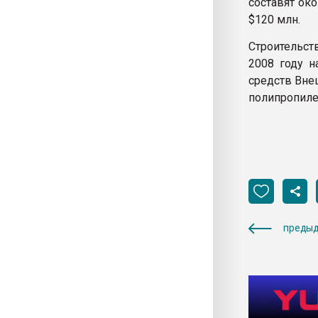
составят ок
$120 млн.
Строительст
2008 году н
средств Вне
полипропилен
предыд