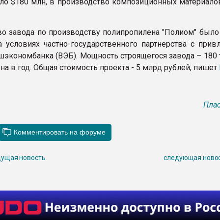
оло $180 млн, в производство композиционных материалов
во завода по производству полипропилена "Полиом" было 
а условиях частно-государственного партнерства с прив
шэкономбанка (ВЭБ). Мощность строящегося завода – 180 
а в год. Общая стоимость проекта - 5 млрд рублей, пишет
Плас
ущая новость
следующая ново