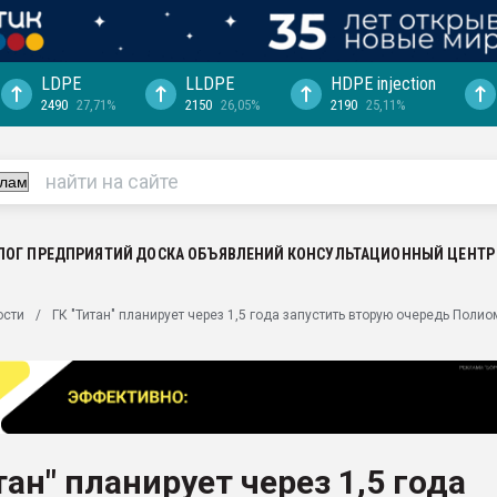
LDPE
LLDPE
HDPE injection
2490
27,71%
2150
26,05%
2190
25,11%
ериала
машины:
, с.-в.
ция выходит на
отке
ЛОГ ПРЕДПРИЯТИЙ
ДОСКА ОБЪЯВЛЕНИЙ
КОНСУЛЬТАЦИОННЫЙ ЦЕНТР
ь" довольна
ости
ГК "Титан" планирует через 1,5 года запустить вторую очередь Полио
ьном рынке
ва ПЭТ
пуансона для
я
тан" планирует через 1,5 года
зиция
ластика