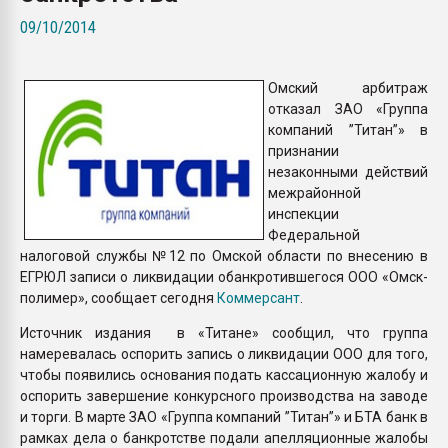
Всё, что касается выду
09/10/2014
бутылок
Омский арбитраж
ПЕРЕЙТИ НА 
отказал ЗАО «Группа
компаний ”Титан”» в
признании
незаконными действий
межрайонной
инспекции
Федеральной
налоговой службы №12 по Омской области по внесению в
ЕГРЮЛ записи о ликвидации обанкротившегося ООО «Омск-
полимер», сообщает сегодня
Коммерсант
.
Источник издания в «Титане» сообщил, что группа
намеревалась оспорить запись о ликвидации ООО для того,
чтобы появились основания подать кассационную жалобу и
оспорить завершение конкурсного производства на заводе
и торги. В марте ЗАО «Группа компаний ”Титан”» и БТА банк в
рамках дела о банкротстве подали апелляционные жалобы