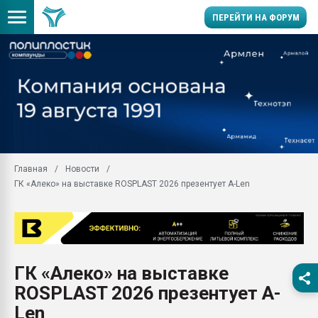
ПЕРЕЙТИ НА ФОРУМ
Вакуум-формовочные 
ближайшее подмосковье
Подмосковье, Москва
28.07.2026 Автоматиза
первый план в перераб
пластмасс
Главная
Новости
28.07.2026 "Техноникол
ГК «Алеко» на выставке ROSPLAST 2026 презентует A-Len
ситуацией на строител
Всё, что касается выду
бутылок
Материал поверхности 
вакуумного формовани
ГК «Алеко» на выставке
Продам отходы Компо
ROSPLAST 2026 презентует A-
поликарбоната и АБС-п
Armaloy PC/ABS-1IM че
Len