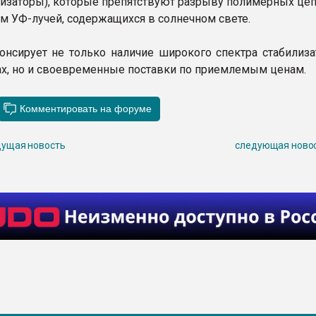
лизаторы), которые препятствуют разрыву полимерных цеп
м УФ-лучей, содержащихся в солнечном свете.
онсирует не только наличие широкого спектра стабилиза
ах, но и своевременные поставки по приемлемым ценам.
ущая новость
следующая ново