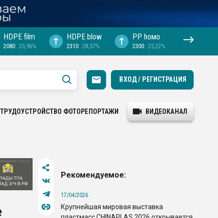
HDPE film
HDPE blow
PP hомо
2080
25,96%
2310
28,57%
2300
25,22%
ВХОД / РЕГИСТРАЦИЯ
ТРУДОУСТРОЙСТВО
ФОТОРЕПОРТАЖИ
ВИДЕОКАНАЛ
в
Рекомендуемое:
17/04/2026
Крупнейшая мировая выставка
е
пластмасс CHINAPLAS 2026 открывается