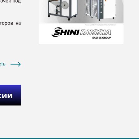
очек под
торов на
сть