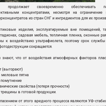
 продолжает своевременно обеспечивать па
ктивными концентратами, несмотря на ограничение 
рконцентратов из стран СНГ и ингредиентов для их произв
тиковые изделия, эксплуатируемые вне помещений, та
тадионах, садовая мебель, тепличная пленка, оконные рам
ны к воздействию ультрафиолета, поэтому срок службы
фотодеструкции сокращается.
 знают, что от воздействия атмосферных факторов пла
т (выгорают)
я меловые пятна
т помутнение
анические свойства (потеря прочности)
я трещины в готовой продукции.
пасением от этого вредного процесса являются УФ-стаби