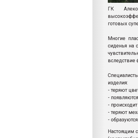
ГК Алеко
высокоэффе
готовых супе
Многие плас
сиденья на с
чувствитель
вследствие 
Специалисты
изделия:
- теряют цве
- появляютс
- происходи
- теряют мех
- образуютс
Настоящим с