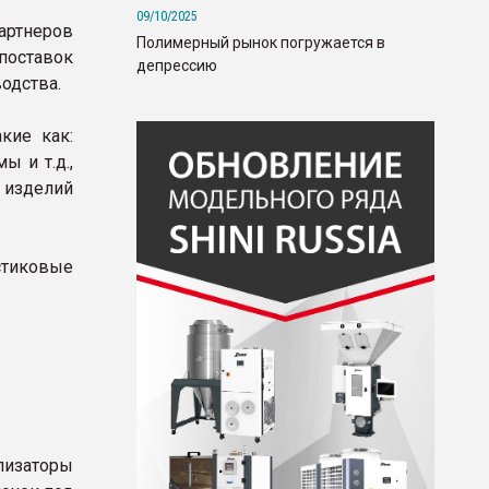
09/10/2025
ртнеров
Полимерный рынок погружается в
поставок
депрессию
одства.
кие как:
ы и т.д.,
 изделий
стиковые
лизаторы