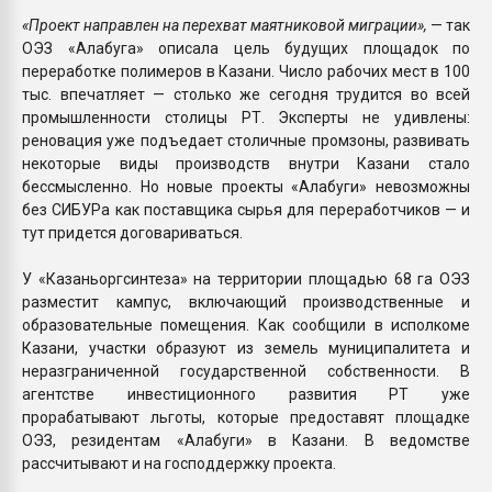
«Проект направлен на перехват маятниковой миграции»,
— так
ОЭЗ «Алабуга» описала цель будущих площадок по
переработке полимеров в Казани. Число рабочих мест в 100
тыс. впечатляет — столько же сегодня трудится во всей
промышленности столицы РТ. Эксперты не удивлены:
реновация уже подъедает столичные промзоны, развивать
некоторые виды производств внутри Казани стало
бессмысленно. Но новые проекты «Алабуги» невозможны
без СИБУРа как поставщика сырья для переработчиков — и
тут придется договариваться.
У «Казаньоргсинтеза» на территории площадью 68 га ОЭЗ
разместит кампус, включающий производственные и
образовательные помещения. Как сообщили в исполкоме
Казани, участки образуют из земель муниципалитета и
неразграниченной государственной собственности. В
агентстве инвестиционного развития РТ уже
прорабатывают льготы, которые предоставят площадке
ОЭЗ, резидентам «Алабуги» в Казани. В ведомстве
рассчитывают и на господдержку проекта.