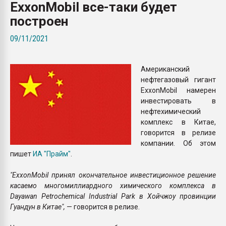
ExxonMobil все-таки будет
26.07.2022 "Сибирский т
намного дороже
построен
09/11/2021
ПЕРЕЙТИ НА 
Американский
нефтегазовый гигант
ExxonMobil намерен
инвестировать в
нефтехимический
комплекс в Китае,
говорится в релизе
компании. Об этом
пишет
ИА "Прайм"
.
"ExxonMobil принял окончательное инвестиционное решение
касаемо многомиллиардного химического комплекса в
Dayawan Petrochemical Industrial Park в Хойчжоу провинции
Гуандун в Китае",
— говорится в релизе.