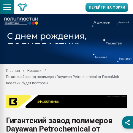
ПЕРЕЙТИ НА ФОРУМ
Вакуум-формовочные 
ближайшее подмосковье
Подмосковье, Москва
28.07.2026 Автоматиза
первый план в перераб
пластмасс
Главная
Новости
28.07.2026 "Техноникол
Гигантский завод полимеров Dayawan Petrochemical от ExxonMobil
ситуацией на строител
все-таки будет построен
Всё, что касается выду
бутылок
Материал поверхности 
вакуумного формовани
Продам отходы Компо
Гигантский завод полимеров
поликарбоната и АБС-п
Dayawan Petrochemical от
Armaloy PC/ABS-1IM че