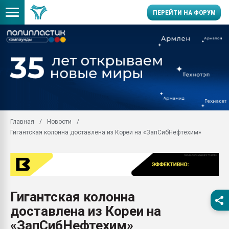
ПЕРЕЙТИ НА ФОРУМ
28.07.2026 Автоматиза
первый план в перераб
пластмасс
28.07.2026 "Техноникол
ситуацией на строител
Всё, что касается выду
Главная
Новости
бутылок
Гигантская колонна доставлена из Кореи на «ЗапСибНефтехим»
Материал поверхности 
вакуумного формовани
Продам отходы Компо
поликарбоната и АБС-п
Armaloy PC/ABS-1IM че
Гигантская колонна
26.07.2022 "Сибирский т
доставлена из Кореи на
намного дороже
«ЗапСибНефтехим»
Профильная литератур