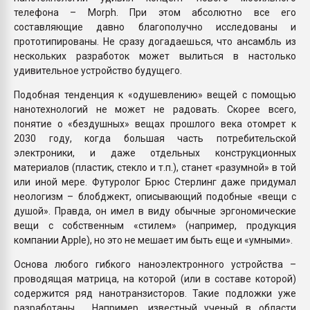
телефона – Morph. При этом абсолютно все его
составляющие давно благополучно исследованы и
прототипированы. Не сразу догадаешься, что ансамбль из
нескольких разработок может вылиться в настолько
удивительное устройство будущего.
Подобная тенденция к «одушевлению» вещей с помощью
нанотехнологий не может не радовать. Скорее всего,
понятие о «бездушных» вещах прошлого века отомрет к
2030 году, когда большая часть потребительской
электроники, и даже отдельных конструкционных
материалов (пластик, стекло и т.п.), станет «разумной» в той
или иной мере. Футуролог Брюс Стерлинг даже придумал
неологизм – блобджект, описывающий подобные «вещи с
душой». Правда, он имел в виду обычные эргономические
вещи с собственным «стилем» (например, продукция
компании Apple), но это не мешает им быть еще и «умными».
Основа любого гибкого наноэлектронного устройства –
проводящая матрица, на которой (или в составе которой)
содержится ряд нанотранзисторов. Такие подложки уже
разработаны . Например, известный ученый в области