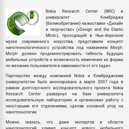
Всё, что касается выду
бутылок
Nokia Research Center (NRC) и
университет Кембриджа
(Великобритания) на выставке «Дизайн
ПЕРЕЙТИ НА 
и творчество» («Design and the Elastic
Mind»), проходящей в Нью-йоркском
музее современного искусства, представили концепт
нанотехнологи­ческого устройства под названием Morph.
Morph должен продемонстрировать гибкость будущих
мобильных устройств и возможность изменения их формы
по желанию пользователя в зависимости от его задач.
Партнерство между компанией Nokia и Кембриджским
университетом было анонсировано в марте 2007 года в
рамках долгосрочного исследовательского проекта. Nokia
Research Center развернул на базе университета
исследовательскую лабораторию и организовал работу с
некоторыми его отделениями, сделав основной упор на
нанотехнологии.
Можно сказать, что даже экспертов в области
нанотехнологий удивил концепт нового мобильного