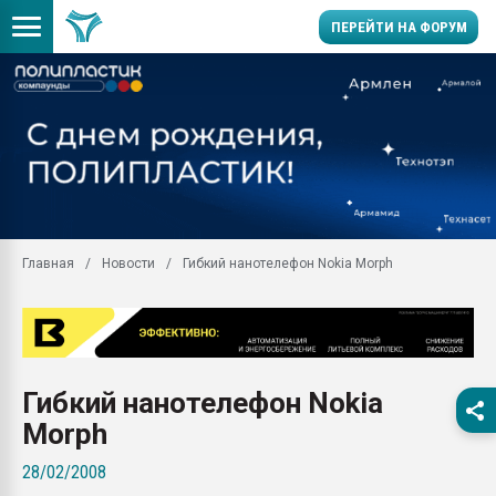
ПЕРЕЙТИ НА ФОРУМ
Продажа готового бизн
производство SPC лам
цикла
29.07.2026 ФРП помог 
заводу пластмасс" зах
ППЭ
Главная
Новости
Гибкий нанотелефон Nokia Morph
Помощь в подборе мат
Вакуум-формовочные 
ближайшее подмосковье
Подмосковье, Москва
28.07.2026 Автоматиза
Гибкий нанотелефон Nokia
первый план в перераб
пластмасс
Morph
28.07.2026 "Техноникол
28/02/2008
ситуацией на строител