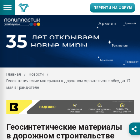
ПЕРЕЙТИ НА ФОРУМ
Помощь в подборе мат
Вакуум-формовочные 
ближайшее подмосковье
Подмосковье, Москва
28.07.2026 Автоматиза
первый план в перераб
Главная
Новости
пластмасс
Геосинтетические материалы в дорожном строительстве обсудят 17
28.07.2026 "Техноникол
мая в Гранд-отеле
ситуацией на строител
Всё, что касается выду
бутылок
Материал поверхности 
вакуумного формовани
Геосинтетические материалы
в дорожном строительстве
Продам отходы Компо
поликарбоната и АБС-п