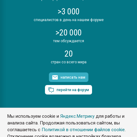
>3 000
специалистов в день на нашем форуме
>20 000
тем обсуждается
20
стран со всего мира
написать нам
перейти на форум
Мы используем cookie и
Яндекс.Метрику
для работы и
ПластЭксперт © 2006. Все права защищены
анализа сайта. Продолжая пользоваться сайтом, вы
Разрешается копирование материалов сайта с обязательной
ссылкой на www.e-plastic.ru
соглашаетесь с
Политикой в отношении файлов cookie
.
Отключение cookie возможно в настройках браузера.
Разработка сайта