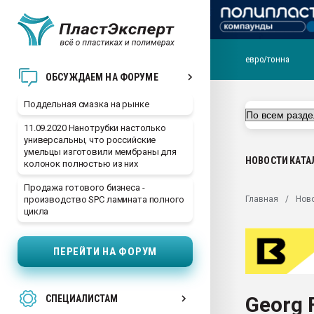
евро/тонна
Помощь в подборе мат
ОБСУЖДАЕМ НА ФОРУМЕ
Вакуум-формовочные 
Поддельная смазка на рынке
ближайшее подмосковье
Подмосковье, Москва
11.09.2020 Нанотрубки настолько
универсальны, что российские
28.07.2026 Автоматиза
умельцы изготовили мембраны для
первый план в перераб
НОВОСТИ
КАТА
колонок полностью из них
пластмасс
Продажа готового бизнеса -
28.07.2026 "Техноникол
Главная
Нов
производство SPC ламината полного
ситуацией на строител
цикла
Всё, что касается выду
бутылок
ПЕРЕЙТИ НА ФОРУМ
Материал поверхности 
вакуумного формовани
Georg 
СПЕЦИАЛИСТАМ
Продам отходы Компо
поликарбоната и АБС-п