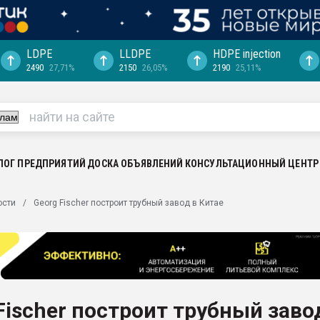
LDPE
LLDPE
HDPE injection
2490
27,71%
2150
26,05%
2190
25,11%
ериала
машины:
, с.-в.
ция выходит на
отке
ЛОГ ПРЕДПРИЯТИЙ
ДОСКА ОБЪЯВЛЕНИЙ
КОНСУЛЬТАЦИОННЫЙ ЦЕНТР
ь" довольна
ости
Georg Fischer построит трубный завод в Китае
ьном рынке
ва ПЭТ
пуансона для
я
Fischer построит трубный заво
зиция
ластика