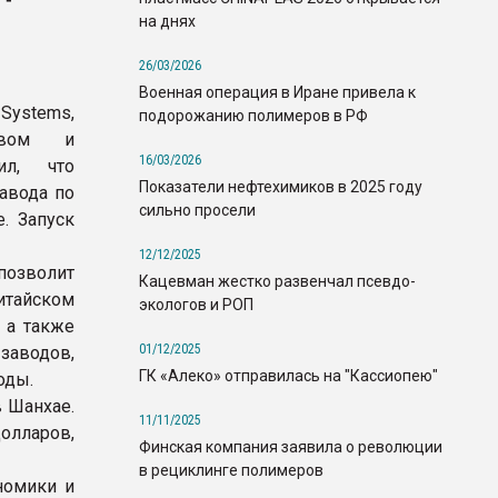
на днях
26/03/2026
Военная операция в Иране привела к
ystems,
подорожанию полимеров в РФ
ством и
16/03/2026
ил, что
Показатели нефтехимиков в 2025 году
авода по
сильно просели
. Запуск
12/12/2025
позволит
Кацевман жестко развенчал псевдо-
китайском
экологов и РОП
 а также
01/12/2025
заводов,
ГК «Алеко» отправилась на "Кассиопею"
оды.
в Шанхае.
11/11/2025
олларов,
Финская компания заявила о революции
в рециклинге полимеров
номики и