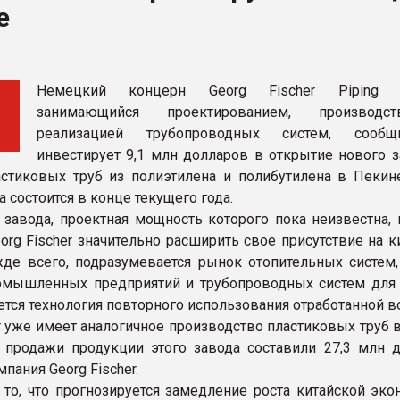
е
рный цвет
ФОРУМ
Немецкий концерн Georg Fischer Piping S
занимающийся проектированием, производ
реализацией трубопроводных систем, сообщ
инвестирует 9,1 млн долларов в открытие нового з
стиковых труб из полиэтилена и полибутилена в Пекине
 состоится в конце текущего года.
 завода, проектная мощность которого пока неизвестна, 
org Fischer значительно расширить свое присутствие на 
де всего, подразумевается рынок отопительных систем,
омышленных предприятий и трубопроводных систем для 
ется технология повторного использования отработанной в
er уже имеет аналогичное производство пластиковых труб 
 продажи продукции этого завода составили 27,3 млн д
пания Georg Fischer.
 то, что прогнозируется замедление роста китайской эко