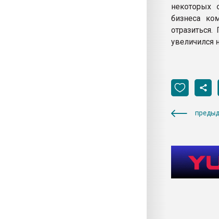
некоторых о
бизнеса ко
отразиться.
увеличился н
предыд