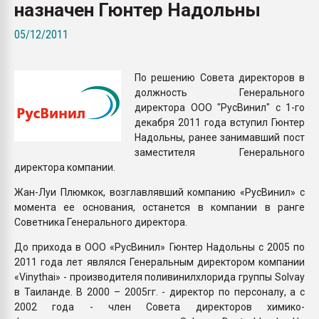
назначен Гюнтер Надольны
покупка, обмен
05/12/2011
ПЕРЕЙТИ НА 
По решению Совета директоров в
должность Генерального
директора ООО "РусВинил" с 1-го
декабря 2011 года вступил Гюнтер
Надольны, ранее занимавший пост
заместителя Генерального
директора компании.
Жан-Луи Плюмкок, возглавлявший компанию «РусВинил» с
момента ее основания, останется в компании в ранге
Советника Генерального директора.
До прихода в ООО «РусВинил» Гюнтер Надольны с 2005 по
2011 года лет являлся Генеральным директором компании
«Vinythai» - производителя поливинилхлорида группы Solvay
в Таиланде. В 2000 – 2005гг. - директор по персоналу, а с
2002 года - член Совета директоров химико-