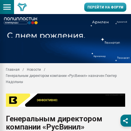
ПЕРЕЙТИ НА ФОРУМ
28.07.2026 Автоматиза
первый план в перераб
пластмасс
28.07.2026 "Техноникол
ситуацией на строител
Всё, что касается выду
Главная
Новости
бутылок
Генеральным директором компании «РусВинил» назначен Гюнтер
Материал поверхности 
Надольны
вакуумного формовани
Продам отходы Компо
поликарбоната и АБС-п
Armaloy PC/ABS-1IM че
26.07.2022 "Сибирский т
Генеральным директором
намного дороже
компании «РусВинил»
Профильная литератур