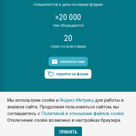
специалистов в день на нашем форуме
>20 000
тем обсуждается
20
стран со всего мира
написать нам
перейти на форум
Мы используем cookie и
Яндекс.Метрику
для работы и
ПластЭксперт © 2006. Все права защищены
анализа сайта. Продолжая пользоваться сайтом, вы
Разрешается копирование материалов сайта с обязательной
ссылкой на www.e-plastic.ru
соглашаетесь с
Политикой в отношении файлов cookie
.
Отключение cookie возможно в настройках браузера.
Разработка сайта
ПРИНЯТЬ