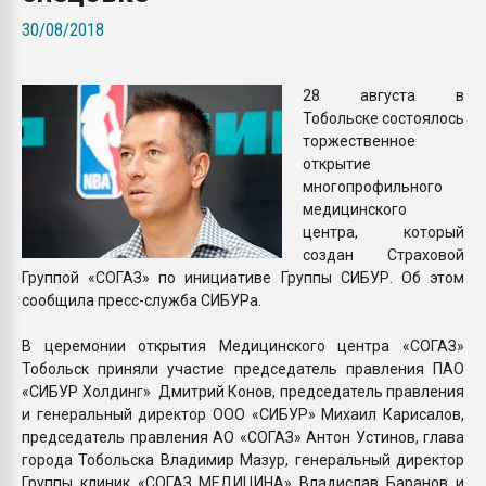
Armaloy PC/ABS-1IM че
30/08/2018
ПЕРЕЙТИ НА 
28 августа в
Тобольске состоялось
торжественное
открытие
многопрофильного
медицинского
центра, который
создан Страховой
Группой «СОГАЗ» по инициативе Группы СИБУР. Об этом
сообщила пресс-служба СИБУРа.
В церемонии открытия Медицинского центра «СОГАЗ»
Тобольск приняли участие председатель правления ПАО
«СИБУР Холдинг» Дмитрий Конов, председатель правления
и генеральный директор ООО «СИБУР» Михаил Карисалов,
председатель правления АО «СОГАЗ» Антон Устинов, глава
города Тобольска Владимир Мазур, генеральный директор
Группы клиник «СОГАЗ МЕДИЦИНА» Владислав Баранов и