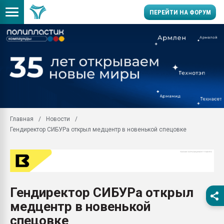
ПЕРЕЙТИ НА ФОРУМ
Помощь в подборе мат
Вакуум-формовочные 
ближайшее подмосковье
Подмосковье, Москва
28.07.2026 Автоматиза
первый план в перераб
Главная
Новости
пластмасс
Гендиректор СИБУРа открыл медцентр в новенькой спецовке
28.07.2026 "Техноникол
ситуацией на строител
Всё, что касается выду
бутылок
Гендиректор СИБУРа открыл
Материал поверхности 
вакуумного формовани
медцентр в новенькой
Продам отходы Компо
спецовке
поликарбоната и АБС-п