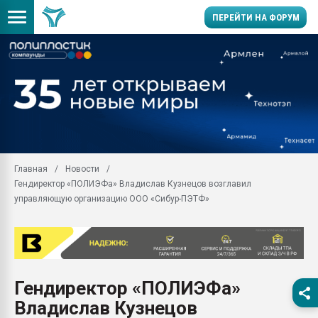
ПЕРЕЙТИ НА ФОРУМ
Продажа готового бизн
производство SPC лам
цикла
29.07.2026 ФРП помог 
заводу пластмасс" зах
ППЭ
Главная
Новости
Помощь в подборе мат
Гендиректор «ПОЛИЭФа» Владислав Кузнецов возглавил
Вакуум-формовочные 
управляющую организацию ООО «Сибур-ПЭТФ»
ближайшее подмосковье
Подмосковье, Москва
28.07.2026 Автоматиза
первый план в перераб
пластмасс
Гендиректор «ПОЛИЭФа»
28.07.2026 "Техноникол
Владислав Кузнецов
ситуацией на строител