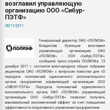
возглавил управляющую
Всё, что касается выду
бутылок
организацию ООО «Сибур-
ПЭТФ»
ПЕРЕЙТИ НА 
28/11/2011
Генеральный директор ОАО «ПОЛИЭФ»
Владислав Кузнецов возглавил
управляющую организацию ОАО
«ПОЛИЭФ» - ООО «Сибур-ПЭТФ»,
сообщила пресс-служба ПОЛИЭФа. 13
декабря 2011 г. состоится внеочередное общее собрание
акционеров ОАО «ПОЛИЭФ» с вопросом повестки дня «О
передаче полномочий единоличного исполнительного
органа предприятия управляющей организации ООО
«СИБУР-ПЭТФ». Передача полномочий единоличного
исполнительного органа ОАО «ПОЛИЭФ» управляющей
организации ООО «Сибур-ПЭТФ» позволит получить
максимальный экономический эффект за счет повышения
эффективности оперативного управления предприятием.