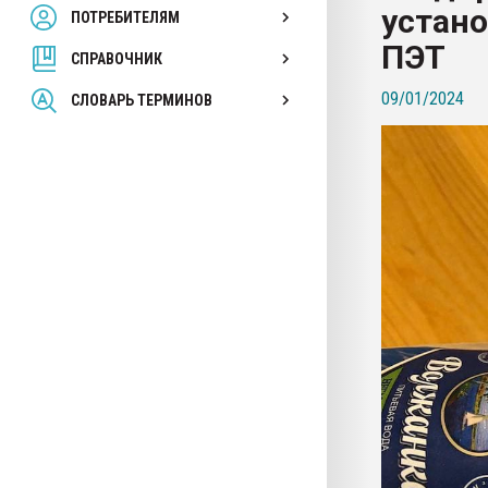
устан
ПОТРЕБИТЕЛЯМ
Armaloy PC/ABS-1IM че
ПЭТ
СПРАВОЧНИК
ПЕРЕЙТИ НА 
09/01/2024
СЛОВАРЬ ТЕРМИНОВ