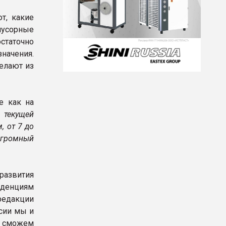
т, какие
мусорные
статочно
начения.
елают из
е как на
к текущей
, от 7 до
 огромный
 развития
нденциям
редакции
сии мы и
 сможем