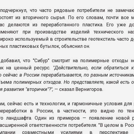
подчеркнул, что часто рядовые потребители не замечаю
стоят из вторичного сырья. По его словам, почти все 
с делаются из переработанного пластика. Его уже до
меняют при производстве изделий технического наз
ироко используемый в строительстве геотекстиль часто д
ных пластиковых бутылок, объяснил он.
добавил, что "Сибур" смотрит на полимерные отходы н
ак на ценный ресурс.
"Действительно, если обратиться 
то сейчас в России перерабатывается, по разным источникам
бъема полимерных отходов. Но представляете, какой есть
я развития "вторички"?",
— сказал Вернигоров.
ам, сейчас есть и технологии, и гармоничные условия для
переработки в России, в частности, это видно по те
ого ландшафта. Один из примеров — появление новой 
асширенной ответственности потребителя. "В целом в Рос
мпании совместными усилиями в перспективе