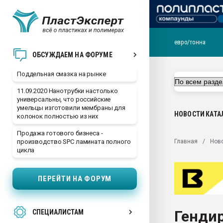
евро/тонна
Помощь в подборе мат
ОБСУЖДАЕМ НА ФОРУМЕ
Вакуум-формовочные 
Поддельная смазка на рынке
ближайшее подмосковье
Подмосковье, Москва
11.09.2020 Нанотрубки настолько
универсальны, что российские
28.07.2026 Автоматиза
умельцы изготовили мембраны для
первый план в перераб
НОВОСТИ
КАТА
колонок полностью из них
пластмасс
Продажа готового бизнеса -
28.07.2026 "Техноникол
Главная
Нов
производство SPC ламината полного
ситуацией на строител
цикла
Всё, что касается выду
бутылок
ПЕРЕЙТИ НА ФОРУМ
Материал поверхности 
вакуумного формовани
Гендир
СПЕЦИАЛИСТАМ
Продам отходы Компо
поликарбоната и АБС-п