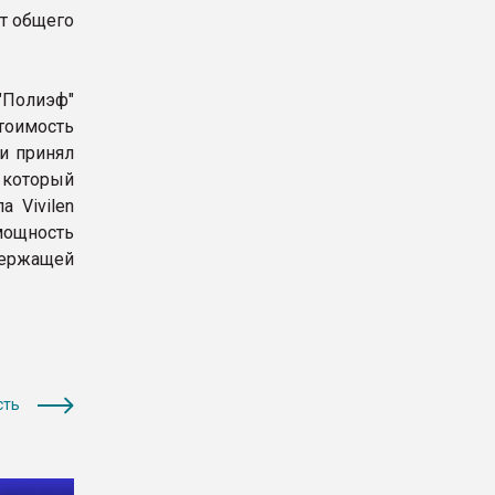
от общего
Полиэф"
тоимость
и принял
 который
 Vivilen
мощность
держащей
сть