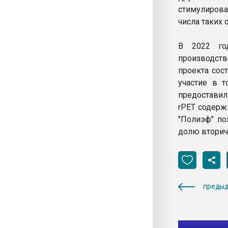
стимулирова
числа таких 
В 2022 год
производств
проекта сос
участие в 
предоставил
rPET содерж
"Полиэф" по
долю вторич
предыд