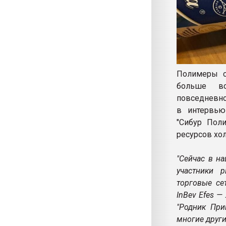
Полимеры с
больше вс
повседневно
в интервью
"Сибур Поли
ресурсов хо
"Сейчас в н
участники р
торговые се
InBev Efes 
"Родник При
многие други