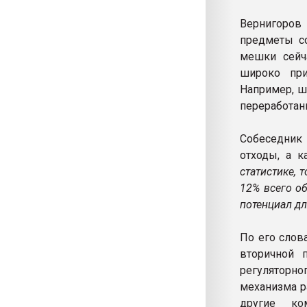
Вернигоров 
предметы со
мешки сейча
широко при
Например, ш
переработан
Собеседник 
отходы, а к
статистике, 
12% всего о
потенциал дл
По его слов
вторичной 
регуляторн
механизма р
другие ко