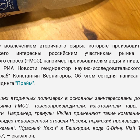
 вовлечением вторичного сырья, которые производит 
его интересны российским участникам рынка 
го спроса (FMCG), например производителям воды и пива,
 РИА Новости гендиректор научно-исследовательског
лаб" Константин Вернигоров. Об этом сегодня написал
лдинга
"Прайм"
.
аших вторичных полимерах в основном заинтересованы ро
ынка FMCG: товаропроизводители, изготовители тары,
ти. Например, гранулы Vivilen применяют такие компании
— лидер пивоваренной отрасли России, пермский производи
камья", "Красный Ключ" в Башкирии, вода G-Drive, Visit
е",
— сказал он.