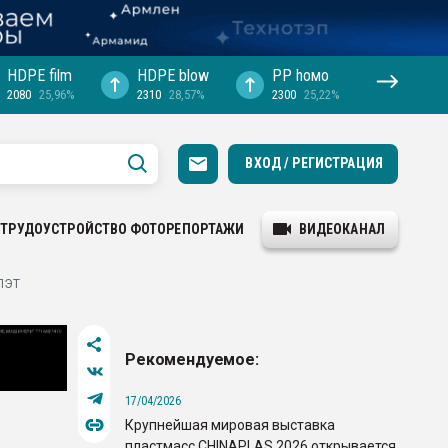
HDPE film
HDPE blow
PP hомо
2080
25,96%
2310
28,57%
2300
25,22%
ВХОД / РЕГИСТРАЦИЯ
ТРУДОУСТРОЙСТВО
ФОТОРЕПОРТАЖИ
ВИДЕОКАНАЛ
 ПЭТ
Рекомендуемое:
17/04/2026
Крупнейшая мировая выставка
пластмасс CHINAPLAS 2026 открывается