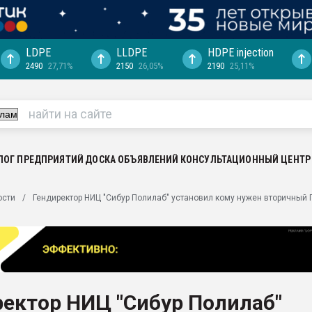
LDPE
LLDPE
HDPE injection
2490
27,71%
2150
26,05%
2190
25,11%
ериала
машины:
, с.-в.
ция выходит на
отке
ЛОГ ПРЕДПРИЯТИЙ
ДОСКА ОБЪЯВЛЕНИЙ
КОНСУЛЬТАЦИОННЫЙ ЦЕНТР
ь" довольна
ости
Гендиректор НИЦ "Сибур Полилаб" установил кому нужен вторичный
ьном рынке
ва ПЭТ
пуансона для
я
ектор НИЦ "Сибур Полилаб"
зиция
ластика