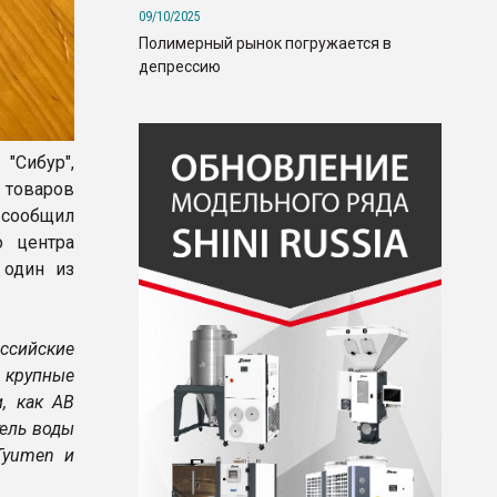
09/10/2025
Полимерный рынок погружается в
депрессию
"Сибур",
товаров
 сообщил
о центра
 один из
ссийские
 крупные
, как AB
тель воды
 Tyumen и