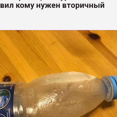
овил кому нужен вторичный
рный цвет
ФОРУМ