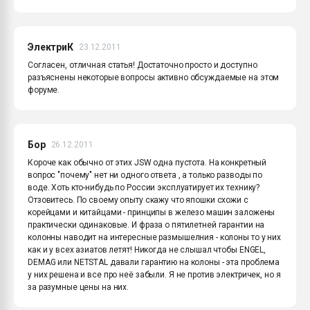
ЭлектриК
23.12.2011
Согласен, отличная статья! Достаточно просто и доступно
разъяснены некоторые вопросы активно обсуждаемые на этом
форуме.
Бор
26.12.2011
Короче как обычно от этих JSW одна пустота. На конкретный
вопрос "почему" нет ни одного ответа , а только разводы по
воде. Хоть кто-нибудь по России эксплуатирует их технику?
Отзовитесь. По своему опыту скажу что япошки схожи с
корейцами и китайцами - принципы в железо машин заложены
практически одинаковые. И фраза о пятилетней гарантии на
колонны наводит на интересные размышелния - колоны то у них
как и у всех азиатов летят! Никогда не слышал чтобы ENGEL,
DEMAG или NETSTAL давали гарантию на колоны - эта проблема
у них решена и все про неё забыли. Я не против электричек, но я
за разумные цены на них.