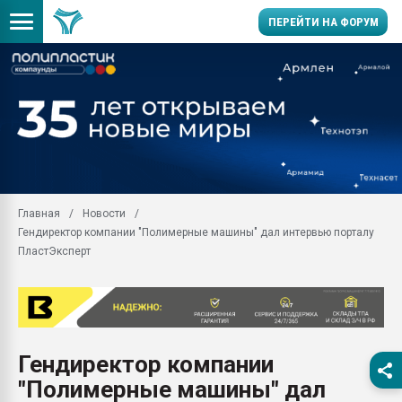
ПЕРЕЙТИ НА ФОРУМ
Продажа готового бизн
производство SPC лам
цикла
29.07.2026 ФРП помог 
заводу пластмасс" зах
ППЭ
Главная
Новости
Помощь в подборе мат
Гендиректор компании "Полимерные машины" дал интервью порталу
Вакуум-формовочные 
ПластЭксперт
ближайшее подмосковье
Подмосковье, Москва
28.07.2026 Автоматиза
первый план в перераб
пластмасс
Гендиректор компании
28.07.2026 "Техноникол
"Полимерные машины" дал
ситуацией на строител