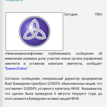
пластмасс
28.07.2026 "Техноникол
Сегодня ПАО
ситуацией на строител
ПЕРЕЙТИ НА 
«Нижнекамскнефтехим» опубликовало сообщение об
изменении размера доли участия члена органа управления
эмитента в уставном капитале эмитента, сообщает
"
БизнесOnline
".
Согласно сообщению, генеральный директор предприятия
Азат Бикмурзин приобрел 0,0005% обыкновенных акций, что
составляет 0,0004% уставного капитала НКНХ. Указывается,
что сделка была проведена 6 августа текущего года, до
этого момента Бикмурзин не имел акций НКНХ.