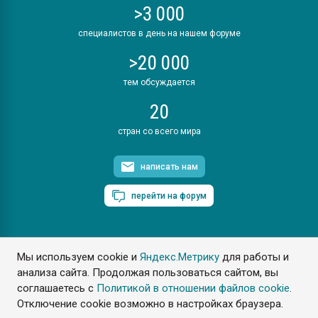
>3 000
специалистов в день на нашем форуме
>20 000
тем обсуждается
20
стран со всего мира
написать нам
перейти на форум
Мы используем cookie и
Яндекс.Метрику
для работы и
ПластЭксперт © 2006. Все права защищены
анализа сайта. Продолжая пользоваться сайтом, вы
Разрешается копирование материалов сайта с обязательной
ссылкой на www.e-plastic.ru
соглашаетесь с
Политикой в отношении файлов cookie
.
Отключение cookie возможно в настройках браузера.
Разработка сайта