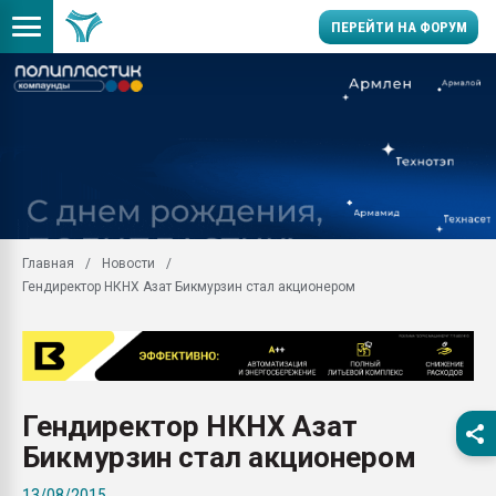
ПЕРЕЙТИ НА ФОРУМ
11.09.2020 Нанотрубки
универсальны, что рос
умельцы изготовили м
колонок полностью из 
Продажа готового бизн
производство SPC лам
цикла
Главная
Новости
Гендиректор НКНХ Азат Бикмурзин стал акционером
29.07.2026 ФРП помог 
заводу пластмасс" зах
ППЭ
Помощь в подборе мат
Вакуум-формовочные 
Гендиректор НКНХ Азат
ближайшее подмосковье
Подмосковье, Москва
Бикмурзин стал акционером
28.07.2026 Автоматиза
13/08/2015
первый план в перераб