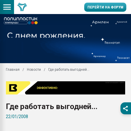
ПЕРЕЙТИ НА ФОРУМ
Продажа готового бизн
производство SPC лам
цикла
29.07.2026 ФРП помог 
заводу пластмасс" зах
ППЭ
Главная
Новости
Где работать выгодней...
Помощь в подборе мат
Вакуум-формовочные 
ближайшее подмосковье
Подмосковье, Москва
28.07.2026 Автоматиза
Где работать выгодней...
первый план в перераб
пластмасс
22/01/2008
28.07.2026 "Техноникол
ситуацией на строител