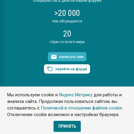
специалистов в день на нашем форуме
>20 000
тем обсуждается
20
стран со всего мира
написать нам
перейти на форум
Мы используем cookie и
Яндекс.Метрику
для работы и
ПластЭксперт © 2006. Все права защищены
анализа сайта. Продолжая пользоваться сайтом, вы
Разрешается копирование материалов сайта с обязательной
ссылкой на www.e-plastic.ru
соглашаетесь с
Политикой в отношении файлов cookie
.
Отключение cookie возможно в настройках браузера.
Разработка сайта
ПРИНЯТЬ