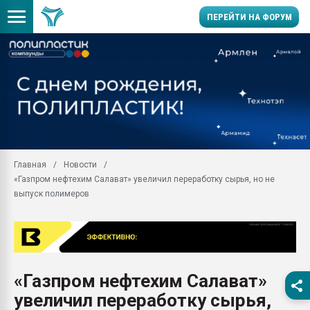
ПЕРЕЙТИ НА ФОРУМ
Помощь в подборе мат
Вакуум-формовочные 
ближайшее подмосковье
Подмосковье, Москва
28.07.2026 Автоматиза
первый план в перераб
Главная
Новости
пластмасс
«Газпром нефтехим Салават» увеличил переработку сырья, но не
28.07.2026 "Техноникол
выпуск полимеров
ситуацией на строител
Всё, что касается выду
бутылок
Материал поверхности 
вакуумного формовани
«Газпром нефтехим Салават»
увеличил переработку сырья,
Продам отходы Компо
поликарбоната и АБС-п