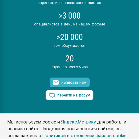
зарегистрированных специалистов
>3 000
специалистов в день на нашем форуме
>20 000
тем обсуждается
20
стран со всего мира
написать нам
перейти на форум
Мы используем cookie и
Яндекс.Метрику
для работы и
ПластЭксперт © 2006. Все права защищены
анализа сайта. Продолжая пользоваться сайтом, вы
Разрешается копирование материалов сайта с обязательной
ссылкой на www.e-plastic.ru
соглашаетесь с
Политикой в отношении файлов cookie
.