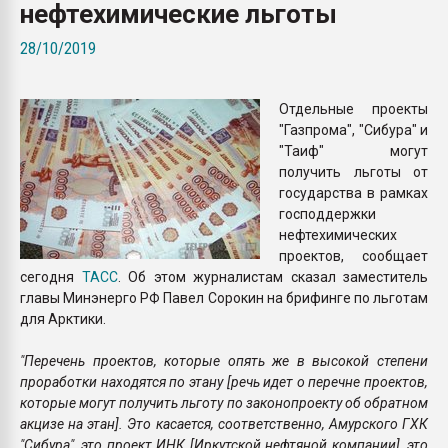
нефтехимические льготы
пластмасс
28/10/2019
28.07.2026 "Техноникол
ситуацией на строител
Отдельные проекты
ПЕРЕЙТИ НА 
"Газпрома", "Сибура" и
"Таиф" могут
получить льготы от
государства в рамках
господдержки
нефтехимических
проектов, сообщает
сегодня
ТАСС
. Об этом журналистам сказал заместитель
главы Минэнерго РФ Павел Сорокин на брифинге по льготам
для Арктики.
"Перечень проектов, которые опять же в высокой степени
проработки находятся по этану [речь идет о перечне проектов,
которые могут получить льготу по законопроекту об обратном
акцизе на этан]. Это касается, соответственно, Амурского ГХК
"Сибура", это проект ИНК [Иркутской нефтяной компании], это