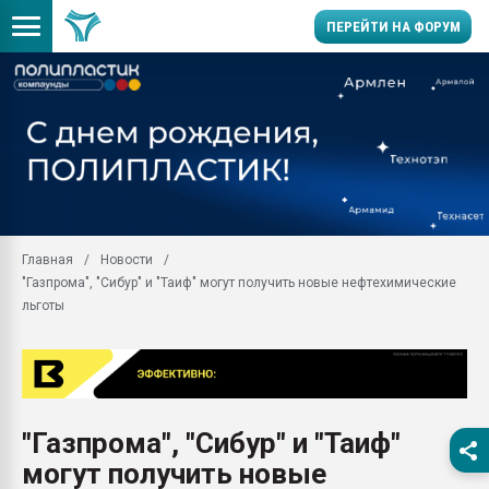
ПЕРЕЙТИ НА ФОРУМ
11.09.2020 Нанотрубки
универсальны, что рос
умельцы изготовили м
колонок полностью из 
Продажа готового бизн
производство SPC лам
цикла
Главная
Новости
"Газпрома", "Сибур" и "Таиф" могут получить новые нефтехимические
29.07.2026 ФРП помог 
заводу пластмасс" зах
льготы
ППЭ
Помощь в подборе мат
Вакуум-формовочные 
ближайшее подмосковье
Подмосковье, Москва
"Газпрома", "Сибур" и "Таиф"
могут получить новые
28.07.2026 Автоматиза
первый план в перераб