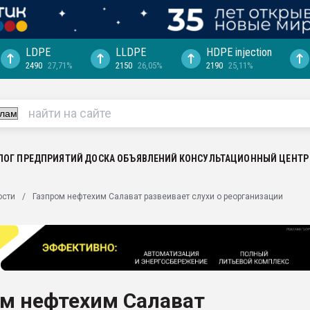
LDPE
LLDPE
HDPE injection
2490
27,71%
2150
26,05%
2190
25,11%
ция выходит на
отке
ь" довольна
ьном рынке
ва ПЭТ
ЛОГ ПРЕДПРИЯТИЙ
ДОСКА ОБЪЯВЛЕНИЙ
КОНСУЛЬТАЦИОННЫЙ ЦЕНТР
пуансона для
ости
Газпром нефтехим Салават развеивает слухи о реорганизации
я
зиция
ластика
рный цвет
итан" стал
ом нефтехим Салават
а. Продажа,