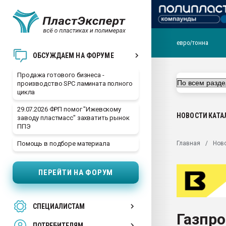
евро/тонна
28.07.2026 Автоматиза
ОБСУЖДАЕМ НА ФОРУМЕ
первый план в перераб
пластмасс
Продажа готового бизнеса -
производство SPC ламината полного
28.07.2026 "Техноникол
цикла
ситуацией на строител
29.07.2026 ФРП помог "Ижевскому
Всё, что касается выду
НОВОСТИ
КАТА
заводу пластмасс" захватить рынок
бутылок
ППЭ
Материал поверхности 
Главная
Нов
Помощь в подборе материала
вакуумного формовани
Продам отходы Компо
ПЕРЕЙТИ НА ФОРУМ
поликарбоната и АБС-п
Armaloy PC/ABS-1IM че
26.07.2022 "Сибирский т
СПЕЦИАЛИСТАМ
намного дороже
Газпр
ПОТРЕБИТЕЛЯМ
Профильная литератур