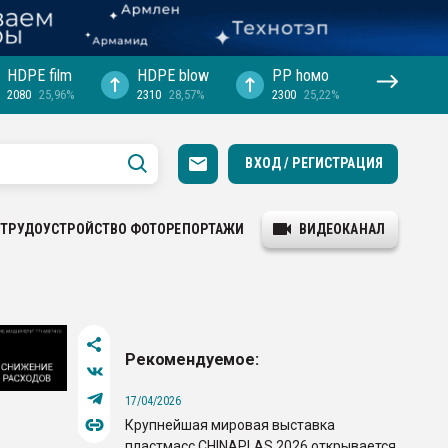
HDPE film
HDPE blow
PP hомо
2080
25,96%
2310
28,57%
2300
25,22%
ВХОД / РЕГИСТРАЦИЯ
ТРУДОУСТРОЙСТВО
ФОТОРЕПОРТАЖИ
ВИДЕОКАНАЛ
Рекомендуемое:
17/04/2026
Крупнейшая мировая выставка
пластмасс CHINAPLAS 2026 открывается