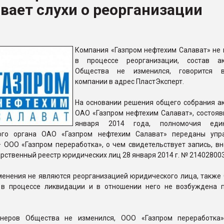
вает слухи о реорганизации
ФОРУМ
Компания «Газпром нефтехим Салават» не 
в процессе реорганизации, состав ак
Общества не изменился, говорится 
компании в адрес ПластЭксперт.
На основании решения общего собрания а
ОАО «Газпром нефтехим Салават», состояв
января 2014 года, полномочия един
ного органа ОАО «Газпром нефтехим Салават» переданы уп
 ООО «Газпром переработка», о чем свидетельствует запись, вн
рственный реестр юридических лиц 28 января 2014 г. № 21402800
менения не являются реорганизацией юридического лица, также
 в процессе ликвидации и в отношении него не возбуждена 
онеров Общества не изменился, ООО «Газпром переработка