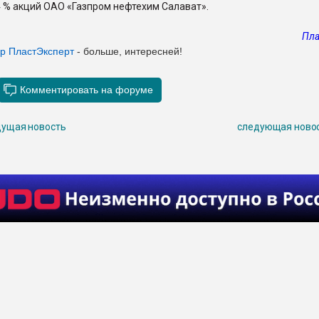
 % акций ОАО «Газпром нефтехим Салават».
Пла
ер ПластЭксперт
- больше, интересней!
ущая новость
следующая ново