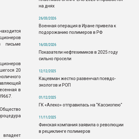
на днях
26/03/2026
Военная операция в Иране привела к
находится
подорожанию полимеров в РФ
ционеров
в письме
16/03/2026
Показатели нефтехимиков в 2025 году
сильно просели
кционеров
шегося 20
12/12/2025
оличного
Кацевман жестко развенчал псевдо-
равляющей
экологов и РОП
есенная в
39667.
01/12/2025
ГК «Алеко» отправилась на "Кассиопею"
 Общество
процедура
11/11/2025
Финская компания заявила о революции
в рециклинге полимеров
» владеет