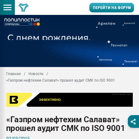
ПЕРЕЙТИ НА ФОРУМ
Помощь в подборе мат
Вакуум-формовочные 
ближайшее подмосковье
Подмосковье, Москва
28.07.2026 Автоматиза
первый план в перераб
Главная
Новости
пластмасс
«Газпром нефтехим Салават» прошел аудит СМК по ISO 9001
28.07.2026 "Техноникол
ситуацией на строител
Всё, что касается выду
бутылок
«Газпром нефтехим Салават»
Материал поверхности 
вакуумного формовани
прошел аудит СМК по ISO 9001
Продам отходы Компо
02/03/2015
поликарбоната и АБС-п