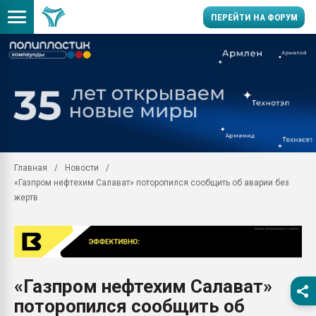
ПЕРЕЙТИ НА ФОРУМ
Помощь в подборе мат
Вакуум-формовочные 
ближайшее подмосковье
Подмосковье, Москва
28.07.2026 Автоматиза
первый план в перераб
Главная
Новости
пластмасс
«Газпром нефтехим Салават» поторопился сообщить об аварии без
28.07.2026 "Техноникол
жертв
ситуацией на строител
Всё, что касается выду
бутылок
Материал поверхности 
вакуумного формовани
«Газпром нефтехим Салават»
поторопился сообщить об
Продам отходы Компо
поликарбоната и АБС-п