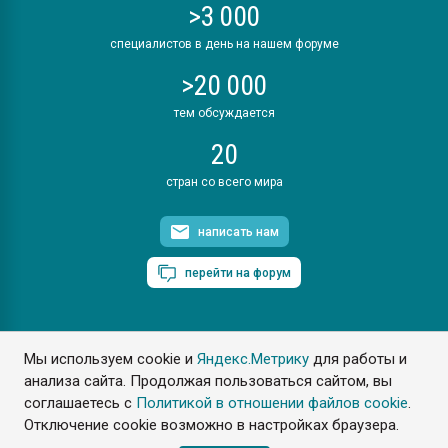
>3 000
специалистов в день на нашем форуме
>20 000
тем обсуждается
20
стран со всего мира
написать нам
перейти на форум
Мы используем cookie и
Яндекс.Метрику
для работы и
ПластЭксперт © 2006. Все права защищены
анализа сайта. Продолжая пользоваться сайтом, вы
Разрешается копирование материалов сайта с обязательной
ссылкой на www.e-plastic.ru
соглашаетесь с
Политикой в отношении файлов cookie
.
Отключение cookie возможно в настройках браузера.
Разработка сайта