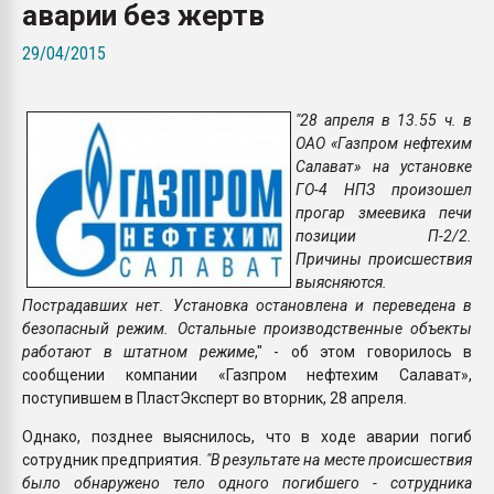
аварии без жертв
Armaloy PC/ABS-1IM че
29/04/2015
ПЕРЕЙТИ НА 
"28 апреля в 13.55 ч. в
ОАО «Газпром нефтехим
Салават» на установке
ГО-4 НПЗ произошел
прогар змеевика печи
позиции П-2/2.
Причины происшествия
выясняются.
Пострадавших нет. Установка остановлена и переведена в
безопасный режим. Остальные производственные объекты
работают в штатном режиме
," - об этом говорилось в
сообщении компании «Газпром нефтехим Салават»,
поступившем в ПластЭксперт во вторник, 28 апреля.
Однако, позднее выяснилось, что в ходе аварии погиб
сотрудник предприятия.
"В результате на месте происшествия
было обнаружено тело одного погибшего - сотрудника