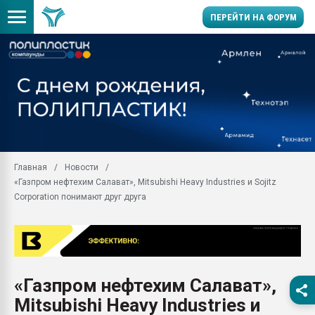
ПЕРЕЙТИ НА ФОРУМ
Продажа готового бизн
производство SPC лам
цикла
29.07.2026 ФРП помог 
заводу пластмасс" зах
ППЭ
Главная
Новости
Помощь в подборе мат
«Газпром нефтехим Салават», Mitsubishi Heavy Industries и Sojitz
Вакуум-формовочные 
Corporation понимают друг друга
ближайшее подмосковье
Подмосковье, Москва
28.07.2026 Автоматиза
первый план в перераб
пластмасс
«Газпром нефтехим Салават»,
28.07.2026 "Техноникол
Mitsubishi Heavy Industries и
ситуацией на строител